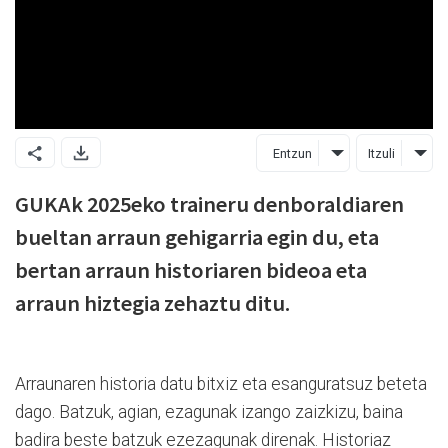
Entzun
Itzuli
GUKAk 2025eko traineru denboraldiaren
bueltan arraun gehigarria egin du, eta
bertan arraun historiaren bideoa eta
arraun hiztegia zehaztu ditu.
Arraunaren historia datu bitxiz eta esanguratsuz beteta
dago. Batzuk, agian, ezagunak izango zaizkizu, baina
badira beste batzuk ezezagunak direnak. Historiaz