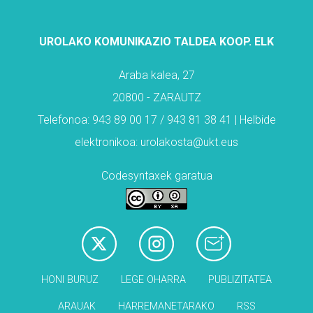
UROLAKO KOMUNIKAZIO TALDEA KOOP. ELK
Araba kalea, 27
20800 - ZARAUTZ
Telefonoa: 943 89 00 17 / 943 81 38 41 | Helbide
elektronikoa: urolakosta@ukt.eus
Codesyntaxek garatua
HONI BURUZ
LEGE OHARRA
PUBLIZITATEA
ARAUAK
HARREMANETARAKO
RSS