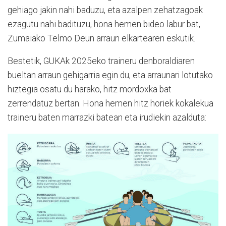
gehiago jakin nahi baduzu, eta azalpen zehatzagoak
ezagutu nahi badituzu, hona hemen bideo labur bat,
Zumaiako Telmo Deun arraun elkartearen eskutik.
Bestetik, GUKAk 2025eko traineru denboraldiaren
bueltan arraun gehigarria egin du, eta arraunari lotutako
hiztegia osatu du harako, hitz mordoxka bat
zerrendatuz bertan. Hona hemen hitz horiek kokalekua
traineru baten marrazki batean eta irudiekin azalduta: