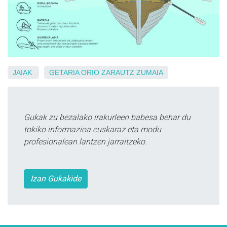
JAIAK
GETARIA
ORIO
ZARAUTZ
ZUMAIA
Gukak zu bezalako irakurleen babesa behar du
tokiko informazioa euskaraz eta modu
profesionalean lantzen jarraitzeko.
Izan Gukakide