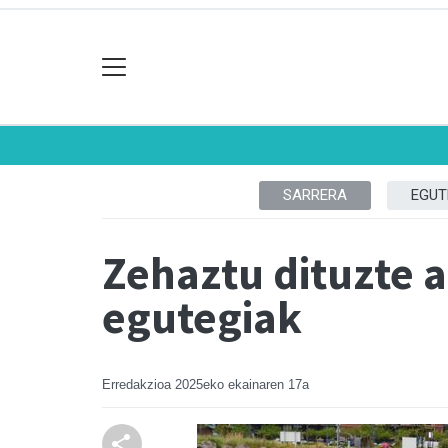
SARRERA
EGUT
Zehaztu dituzte 
egutegiak
Erredakzioa
2025eko ekainaren 17a