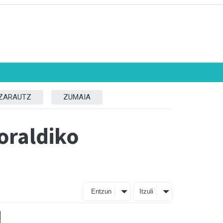
ZARAUTZ
ZUMAIA
oraldiko
Entzun
Itzuli