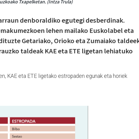
uzkoako Txapelketan. (Intza Trula)
rraun denboraldiko egutegi desberdinak.
 emakumezkoen lehen mailako Euskolabel eta
dituzte Getariako, Orioko eta Zumaiako taldeek
rauzko taldeak KAE eta ETE ligetan lehiatuko
n, KAE eta ETE ligetako estropaden egunak eta horiek