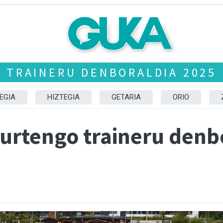
TRAINERU DENBORALDIA 2025
EGIA
HIZTEGIA
GETARIA
ORIO
aurtengo traineru denb