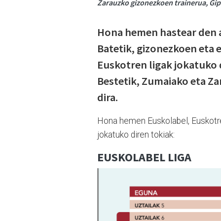
Zarauzko gizonezkoen trainerua, Gip
Hona hemen hastear den a
Batetik, gizonezkoen eta
Euskotren ligak jokatuko 
Bestetik, Zumaiako eta Za
dira.
Hona hemen Euskolabel, Euskotre
jokatuko diren tokiak:
EUSKOLABEL LIGA