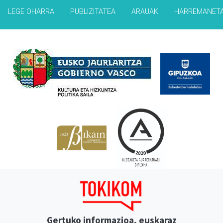
LEGE OHARRA
PUBLIZITATEA
ARAUAK
HARREMANET
Babesleak
Gertuko informazioa, euskaraz