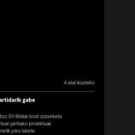
4 atal ikusteko
artidarik gabe
zo; EH Bilduk bost zuzenketa
txan jarritako proiektuak
netik joko lukete.