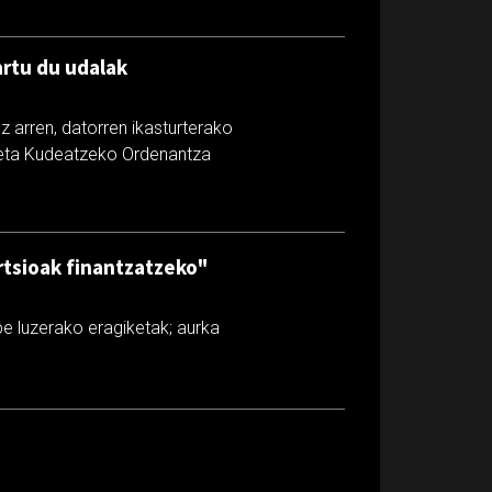
rtu du udalak
 arren, datorren ikasturterako
u eta Kudeatzeko Ordenantza
rtsioak finantzatzeko"
e luzerako eragiketak; aurka