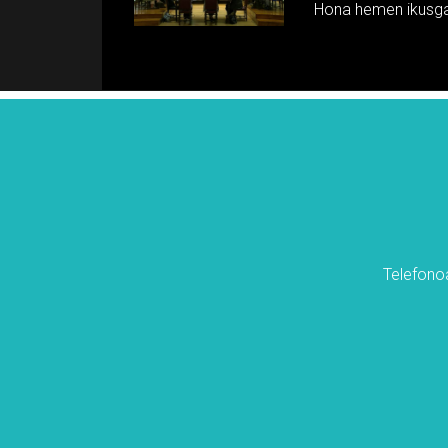
Hona hemen ikusgai
Telefonoa