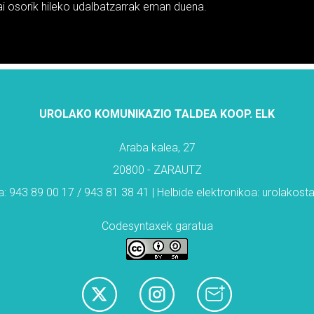
 osorik hileko udalbatzarrak eman duena.
UROLAKO KOMUNIKAZIO TALDEA KOOP. ELK
Araba kalea, 27
20800 - ZARAUTZ
: 943 89 00 17 / 943 81 38 41 | Helbide elektronikoa: urolakos
Codesyntaxek garatua