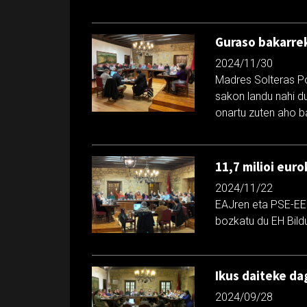
Guraso bakarre
2024/11/30
Madres Solteras Po
sakon landu nahi d
onartu zuten aho b
11,7 milioi eur
2024/11/22
EAJren eta PSE-EEr
bozkatu du EH Bild
Ikus daiteke da
2024/09/28