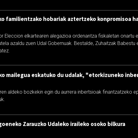
ko familientzako hobariak aztertzeko konpromisoa ha
r Eleccion elkartearen alegazioa ordenantza fiskaletan onartu ez
utela azaldu zuen Udal Gobernuak. Bestalde, Zuhaitzak Babest
atez.
oko mailegua eskatuko du udalak, "etorkizuneko inbe
en aldeko bozkekin egin du aurrera inbertsioak finantzatzeko ep
uk.
goeneko Zarauzko Udaleko iraileko osoko bilkura