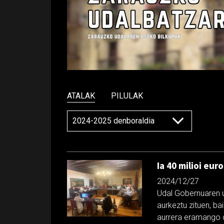
ATALAK
PILULAK
Ia 40 milioi eu
2024/12/27
Udal Gobernuaren 
aurkeztu zituen, ba
aurrera eramango di