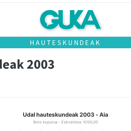
HAUTESKUNDEAK
deak 2003
Udal hauteskundeak 2003 - Aia
Boto kopurua - Eskrutinioa: %100,00