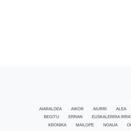
AIARALDEA
AIKOR
AIURRI
ALEA
BEGITU
ERRAN
EUSKALERRIA IRRA
KRONIKA
MAILOPE
NOAUA
O