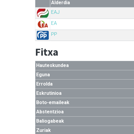
Alderdia
EAJ
EA
PP
Fitxa
Hauteskundea
Eguna
Errolda
Eskrutinioa
Boto-emaileak
Abstentzioa
Baliogabeak
Zuriak