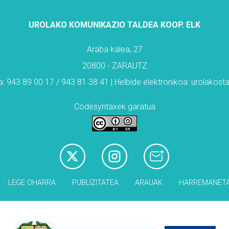
UROLAKO KOMUNIKAZIO TALDEA KOOP. ELK
Araba kalea, 27
20800 - ZARAUTZ
: 943 89 00 17 / 943 81 38 41 | Helbide elektronikoa: urolakos
Codesyntaxek garatua
LEGE OHARRA
PUBLIZITATEA
ARAUAK
HARREMANET
Babesleak