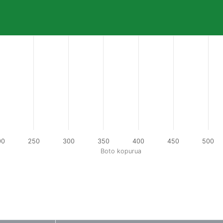
00
250
300
350
400
450
500
Boto kopurua