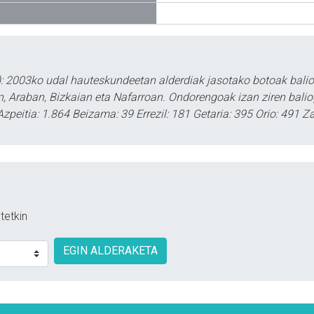
: 2003ko udal hauteskundeetan alderdiak jasotako botoak baliog
, Araban, Bizkaian eta Nafarroan. Ondorengoak izan ziren balio
Azpeitia: 1.864 Beizama: 39 Errezil: 181 Getaria: 395 Orio: 491 
tetkin
EGIN ALDERAKETA