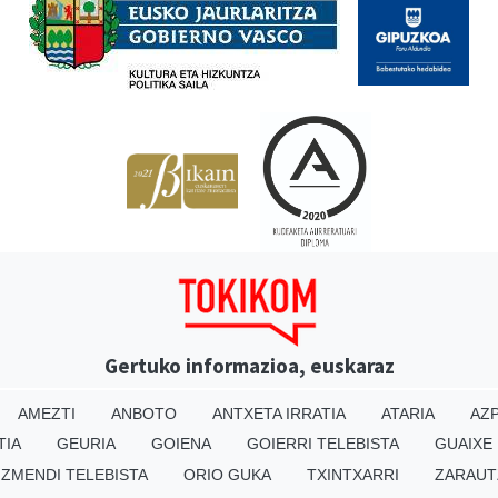
Gertuko informazioa, euskaraz
AMEZTI
ANBOTO
ANTXETA IRRATIA
ATARIA
AZP
TIA
GEURIA
GOIENA
GOIERRI TELEBISTA
GUAIXE
IZMENDI TELEBISTA
ORIO GUKA
TXINTXARRI
ZARAUT