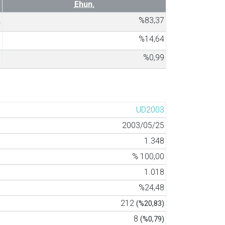
Ehun.
2
%83,37
8
%14,64
8
%0,99
UD2003
2003/05/25
1.348
% 100,00
1.018
%24,48
212
(%20,83)
8
(%0,79)