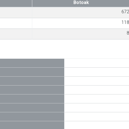
Botoak
67
11