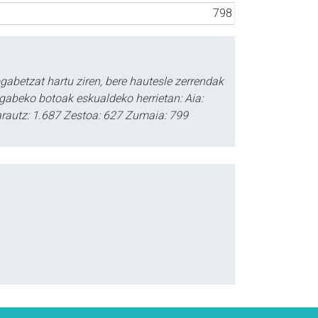
798
abetzat hartu ziren, bere hautesle zerrendak
gabeko botoak eskualdeko herrietan: Aia:
Zarautz: 1.687 Zestoa: 627 Zumaia: 799