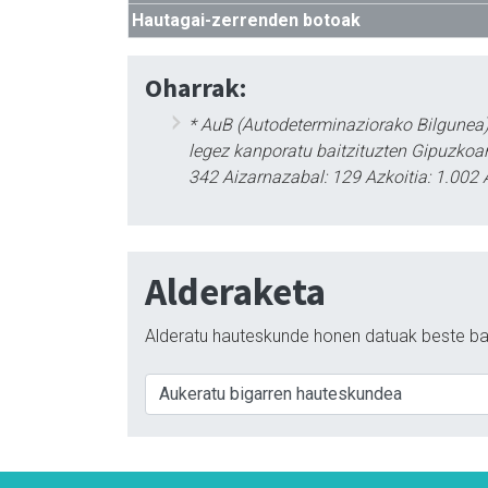
Hautagai-zerrenden botoak
Oharrak:
* AuB (Autodeterminaziorako Bilgunea)
legez kanporatu baitzituzten Gipuzkoan
342 Aizarnazabal: 129 Azkoitia: 1.002 
Alderaketa
Alderatu hauteskunde honen datuak beste ba