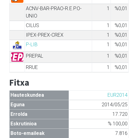
ACNV-BAR-PRAO-R.E.P.O-
1
%0,01
UNIO
CILUS
1
%0,01
IPEX-PREX-CREX
1
%0,01
P-LIB
1
%0,01
PREPAL
1
%0,01
RRUE
1
%0,01
Fitxa
Hauteskundea
EUR2014
Eguna
2014/05/25
Errolda
17.720
Eskrutinioa
% 100,00
Boto-emaileak
7.816