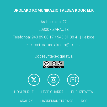
UROLAKO KOMUNIKAZIO TALDEA KOOP. ELK
Araba kalea, 27
20800 - ZARAUTZ
Telefonoa: 943 89 00 17 / 943 81 38 41 | Helbide
elektronikoa: urolakosta@ukt.eus
Codesyntaxek garatua
HONI BURUZ
LEGE OHARRA
PUBLIZITATEA
ARAUAK
HARREMANETARAKO
RSS