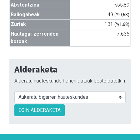
Abstentzioa
%55,89
Baliogabeak
49
(%0,63)
Zuriak
131
(%1,68)
Hautagai-zerrenden
7.636
botoak
Alderaketa
Alderatu hauteskunde honen datuak beste batetkin
EGIN ALDERAKETA