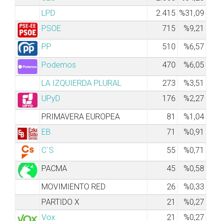
LPD
2.415
%31,09
PSOE
715
%9,21
PP
510
%6,57
Podemos
470
%6,05
LA IZQUIERDA PLURAL
273
%3,51
UPyD
176
%2,27
PRIMAVERA EUROPEA
81
%1,04
EB
71
%0,91
C´S
55
%0,71
PACMA
45
%0,58
MOVIMIENTO RED
26
%0,33
PARTIDO X
21
%0,27
Vox
21
%0,27