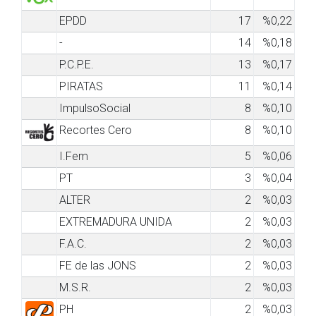
EPDD
17
%0,22
-
14
%0,18
P.C.P.E.
13
%0,17
PIRATAS
11
%0,14
ImpulsoSocial
8
%0,10
Recortes Cero
8
%0,10
I.Fem
5
%0,06
PT
3
%0,04
ALTER
2
%0,03
EXTREMADURA UNIDA
2
%0,03
F.A.C.
2
%0,03
FE de las JONS
2
%0,03
M.S.R.
2
%0,03
PH
2
%0,03