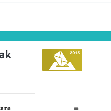
eak
izama