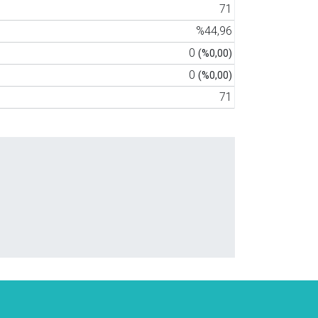
71
%44,96
0
(%0,00)
0
(%0,00)
71