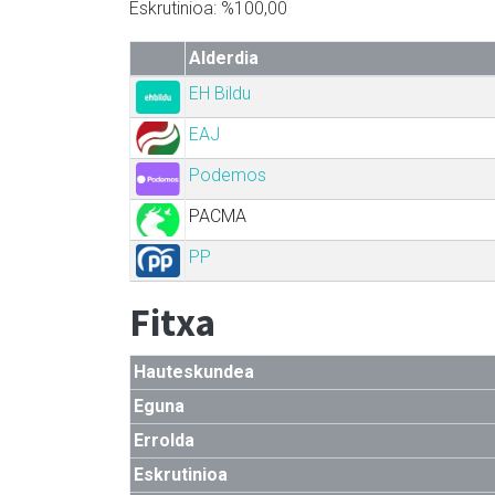
Eskrutinioa: %100,00
Alderdia
EH Bildu
EAJ
Podemos
PACMA
PP
Fitxa
Hauteskundea
Eguna
Errolda
Eskrutinioa