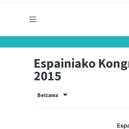
Espainiako Kon
2015
Beizama
Espa