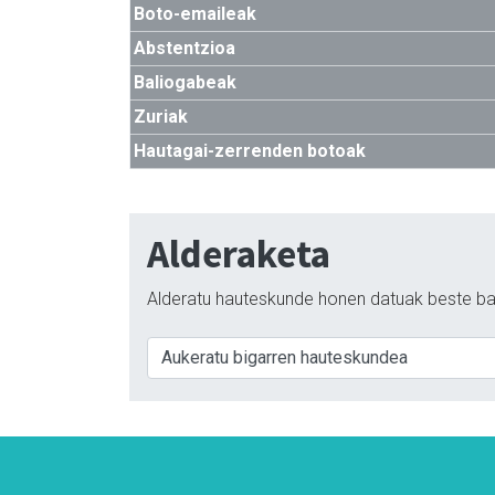
Boto-emaileak
Abstentzioa
Baliogabeak
Zuriak
Hautagai-zerrenden botoak
Alderaketa
Alderatu hauteskunde honen datuak beste ba