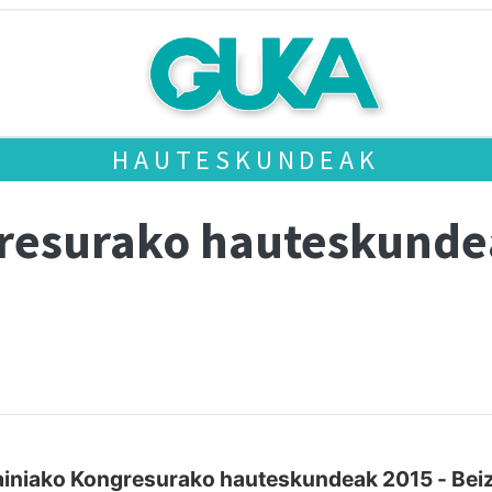
HAUTESKUNDEAK
gresurako hauteskund
iniako Kongresurako hauteskundeak 2015 - Be