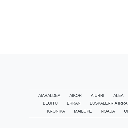
AIARALDEA
AIKOR
AIURRI
ALEA
BEGITU
ERRAN
EUSKALERRIA IRRA
KRONIKA
MAILOPE
NOAUA
O