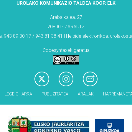
UROLAKO KOMUNIKAZIO TALDEA KOOP. ELK
Araba kalea, 27
20800 - ZARAUTZ
: 943 89 00 17 / 943 81 38 41 | Helbide elektronikoa: urolakos
Codesyntaxek garatua
LEGE OHARRA
PUBLIZITATEA
ARAUAK
HARREMANET
Babesleak