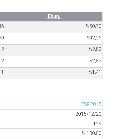
Ehun.
36
%50,70
30
%42,25
2
%2,82
2
%2,82
1
%1,41
ESP2015
2015/12/20
129
% 100,00