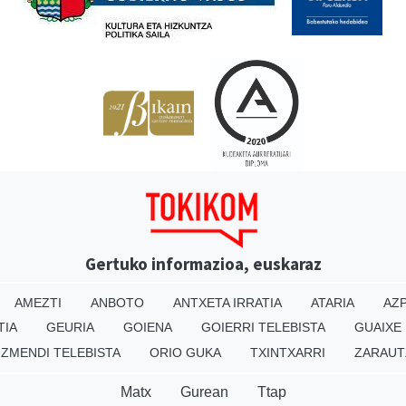
Gertuko informazioa, euskaraz
AMEZTI
ANBOTO
ANTXETA IRRATIA
ATARIA
AZP
TIA
GEURIA
GOIENA
GOIERRI TELEBISTA
GUAIXE
IZMENDI TELEBISTA
ORIO GUKA
TXINTXARRI
ZARAUT
Matx
Gurean
Ttap