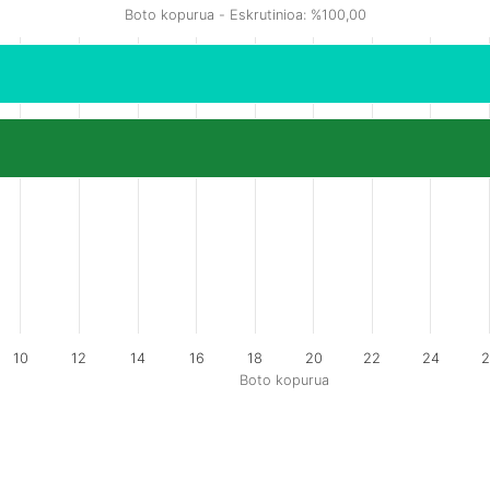
Boto kopurua - Eskrutinioa: %100,00
10
12
14
16
18
20
22
24
2
Boto kopurua