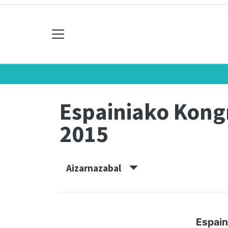
Espainiako Kon
2015
Aizarnazabal
Espain