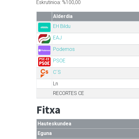
Eskrutinioa: %100,00
Alderdia
EH Bildu
EAJ
Podemos
PSOE
C´S
Ln
RECORTES CE
Fitxa
Hauteskundea
Eguna