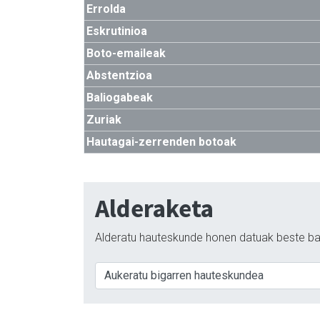
Errolda
Eskrutinioa
Boto-emaileak
Abstentzioa
Baliogabeak
Zuriak
Hautagai-zerrenden botoak
Alderaketa
Alderatu hauteskunde honen datuak beste ba