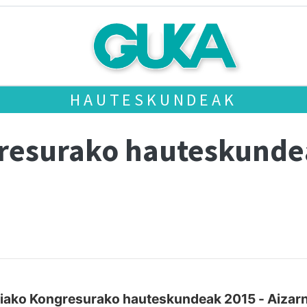
HAUTESKUNDEAK
gresurako hauteskund
iako Kongresurako hauteskundeak 2015 - Aizar