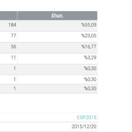
Ehun.
184
%55,09
77
%23,05
56
%16,77
11
%3,29
1
%0,30
1
%0,30
1
%0,30
ESP2015
2015/12/20