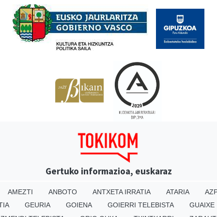
Gertuko informazioa, euskaraz
AMEZTI
ANBOTO
ANTXETA IRRATIA
ATARIA
AZP
TIA
GEURIA
GOIENA
GOIERRI TELEBISTA
GUAIXE