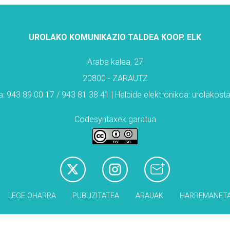
UROLAKO KOMUNIKAZIO TALDEA KOOP. ELK
Araba kalea, 27
20800 - ZARAUTZ
: 943 89 00 17 / 943 81 38 41 | Helbide elektronikoa: urolakos
Codesyntaxek garatua
LEGE OHARRA
PUBLIZITATEA
ARAUAK
HARREMANET
Babesleak