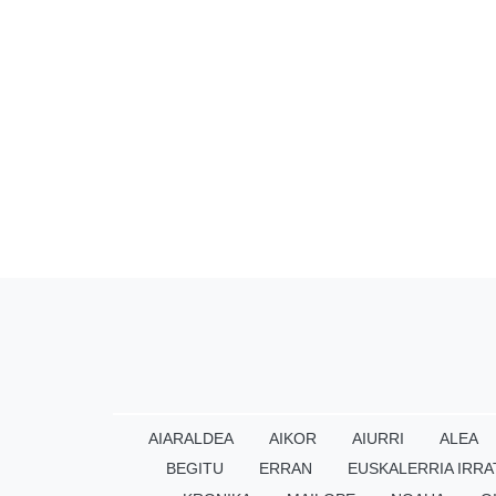
AIARALDEA
AIKOR
AIURRI
ALEA
BEGITU
ERRAN
EUSKALERRIA IRRA