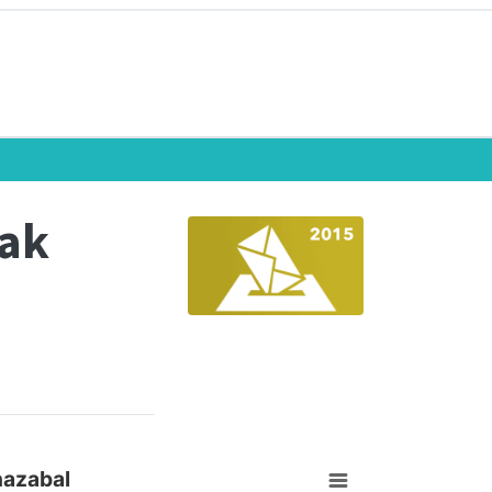
eak
nazabal