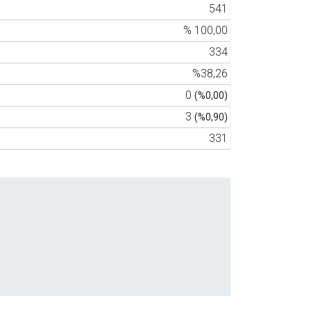
541
% 100,00
334
%38,26
0
(%0,00)
3
(%0,90)
331