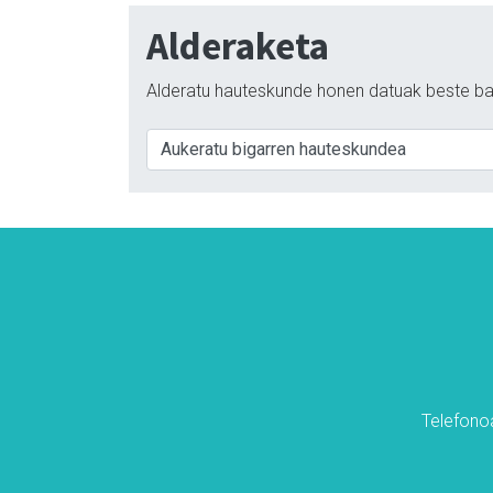
Alderaketa
Alderatu hauteskunde honen datuak beste ba
Telefonoa