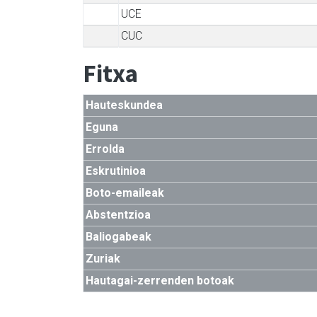
UCE
CUC
Fitxa
Hauteskundea
Eguna
Errolda
Eskrutinioa
Boto-emaileak
Abstentzioa
Baliogabeak
Zuriak
Hautagai-zerrenden botoak