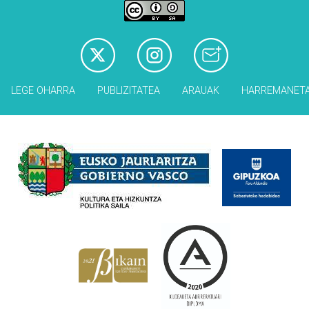
LEGE OHARRA
PUBLIZITATEA
ARAUAK
HARREMANET
Babesleak