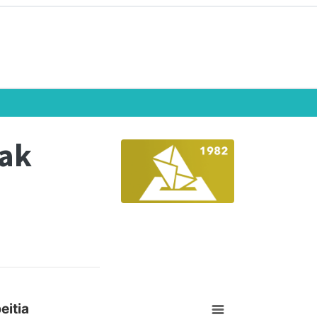
eak
eitia