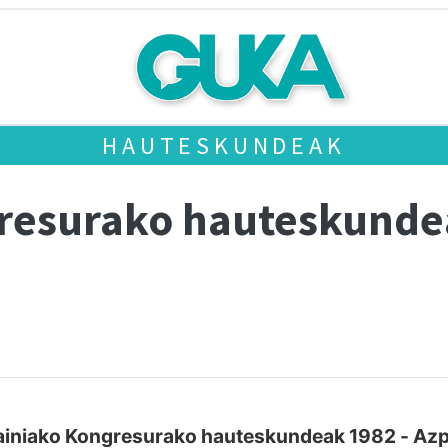
HAUTESKUNDEAK
gresurako hauteskund
iniako Kongresurako hauteskundeak 1982 - Azp