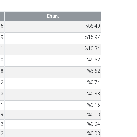
Ehun.
16
%55,40
29
%15,97
31
%10,34
80
%9,62
68
%6,62
52
%0,74
23
%0,33
11
%0,16
9
%0,13
3
%0,04
2
%0,03