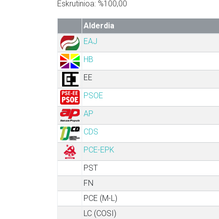
Eskrutinioa: %100,00
Alderdia
EAJ
HB
EE
PSOE
AP
CDS
PCE-EPK
PST
FN
PCE (M-L)
LC (COSI)