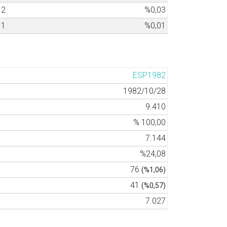
2
%0,03
1
%0,01
ESP1982
1982/10/28
9.410
% 100,00
7.144
%24,08
76
(%1,06)
41
(%0,57)
7.027