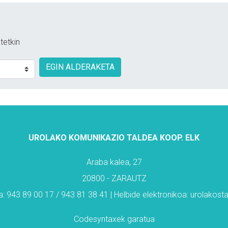
tetkin
EGIN ALDERAKETA
UROLAKO KOMUNIKAZIO TALDEA KOOP. ELK
Araba kalea, 27
20800 - ZARAUTZ
: 943 89 00 17 / 943 81 38 41 | Helbide elektronikoa: urolakos
Codesyntaxek garatua