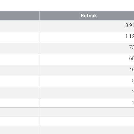
Botoak
3.9
1.1
7
6
4