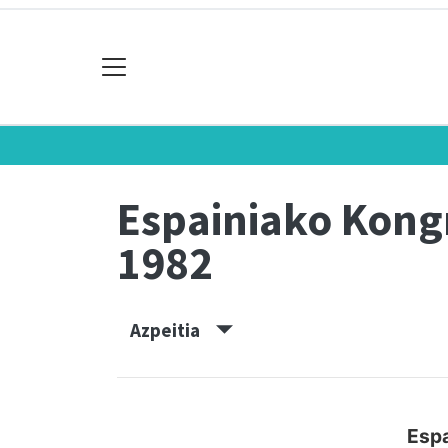
Espainiako Kon
1982
Azpeitia
Espa