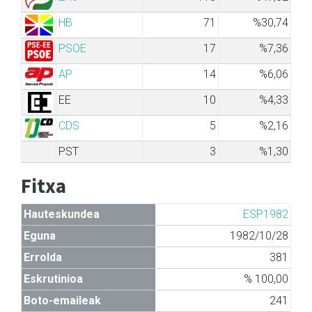
HB
71
%30,74
PSOE
17
%7,36
AP
14
%6,06
EE
10
%4,33
CDS
5
%2,16
PST
3
%1,30
Fitxa
Hauteskundea
ESP1982
Eguna
1982/10/28
Errolda
381
Eskrutinioa
% 100,00
Boto-emaileak
241