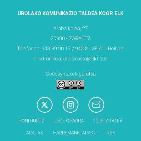
UROLAKO KOMUNIKAZIO TALDEA KOOP. ELK
Araba kalea, 27
20800 - ZARAUTZ
Telefonoa: 943 89 00 17 / 943 81 38 41 | Helbide
elektronikoa: urolakosta@ukt.eus
Codesyntaxek garatua
HONI BURUZ
LEGE OHARRA
PUBLIZITATEA
ARAUAK
HARREMANETARAKO
RSS