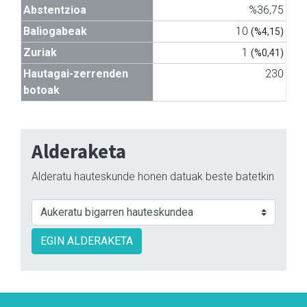
Abstentzioa
%36,75
Baliogabeak
10
(%4,15)
Zuriak
1
(%0,41)
Hautagai-zerrenden
230
botoak
Alderaketa
Alderatu hauteskunde honen datuak beste batetkin
EGIN ALDERAKETA