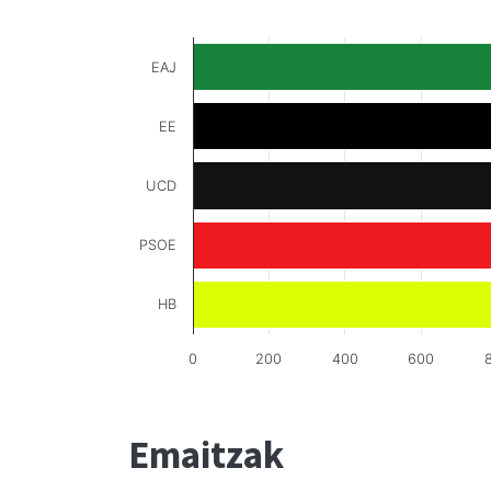
EAJ
EE
UCD
PSOE
HB
0
200
400
600
Emaitzak