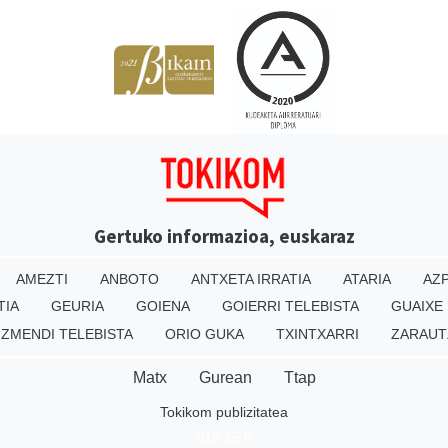
Gertuko informazioa, euskaraz
AMEZTI
ANBOTO
ANTXETA IRRATIA
ATARIA
AZP
TIA
GEURIA
GOIENA
GOIERRI TELEBISTA
GUAIXE
IZMENDI TELEBISTA
ORIO GUKA
TXINTXARRI
ZARAUT
Matx
Gurean
Ttap
Tokikom publizitatea
v16.25.0