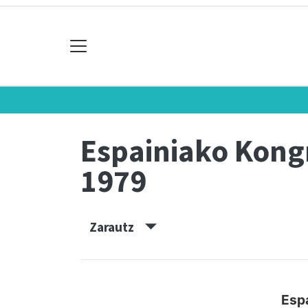
Espainiako Kon
1979
Zarautz
Esp