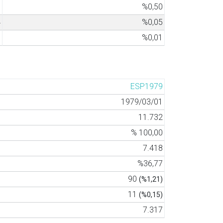
7
%0,50
4
%0,05
1
%0,01
ESP1979
1979/03/01
11.732
% 100,00
7.418
%36,77
90
(%1,21)
11
(%0,15)
7.317