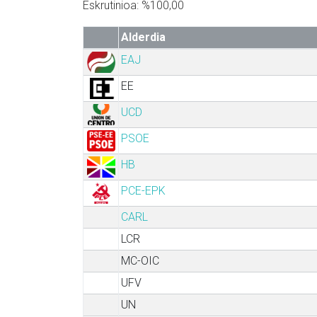
Eskrutinioa: %100,00
Alderdia
EAJ
EE
UCD
PSOE
HB
PCE-EPK
CARL
LCR
MC-OIC
UFV
UN