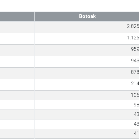
Botoak
2.82
1.12
95
94
87
21
10
9
4
4
4