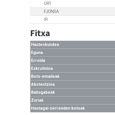
ORT
FJONSA
IR
Fitxa
Hauteskundea
Eguna
Errolda
Eskrutinioa
Boto-emaileak
Abstentzioa
Baliogabeak
Zuriak
Hautagai-zerrenden botoak