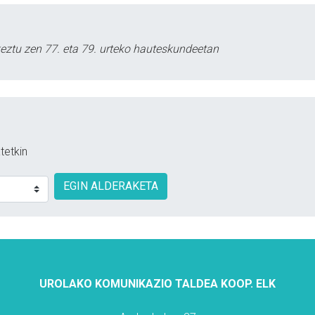
keztu zen 77. eta 79. urteko hauteskundeetan
tetkin
EGIN ALDERAKETA
UROLAKO KOMUNIKAZIO TALDEA KOOP. ELK