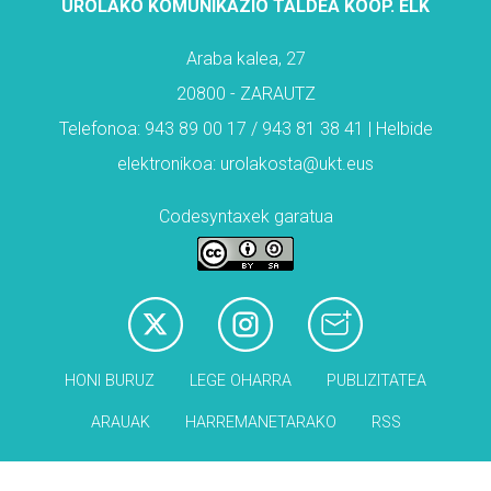
UROLAKO KOMUNIKAZIO TALDEA KOOP. ELK
Araba kalea, 27
20800 - ZARAUTZ
Telefonoa: 943 89 00 17 / 943 81 38 41 | Helbide
elektronikoa: urolakosta@ukt.eus
Codesyntaxek garatua
HONI BURUZ
LEGE OHARRA
PUBLIZITATEA
ARAUAK
HARREMANETARAKO
RSS