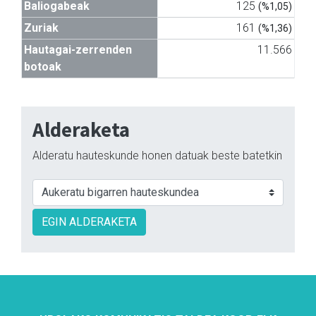
Baliogabeak
125
(%1,05)
Zuriak
161
(%1,36)
Hautagai-zerrenden
11.566
botoak
Alderaketa
Alderatu hauteskunde honen datuak beste batetkin
EGIN ALDERAKETA