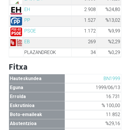
EH
2.908
%24,80
PP
1.527
%13,02
PSOE
1.172
%9,99
EB
269
%2,29
PLAZANDREOK
34
%0,29
Fitxa
Hauteskundea
BN1999
Eguna
1999/06/13
Errolda
16.731
Eskrutinioa
% 100,00
Boto-emaileak
11.852
Abstentzioa
%29,16