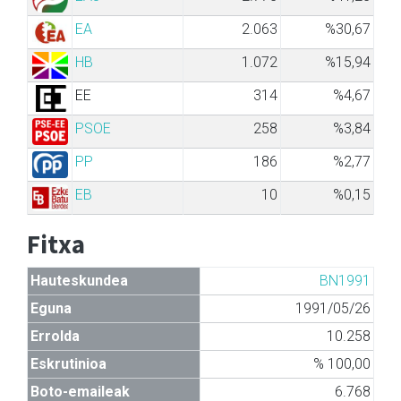
EA
2.063
%30,67
HB
1.072
%15,94
EE
314
%4,67
PSOE
258
%3,84
PP
186
%2,77
EB
10
%0,15
Fitxa
Hauteskundea
BN1991
Eguna
1991/05/26
Errolda
10.258
Eskrutinioa
% 100,00
Boto-emaileak
6.768