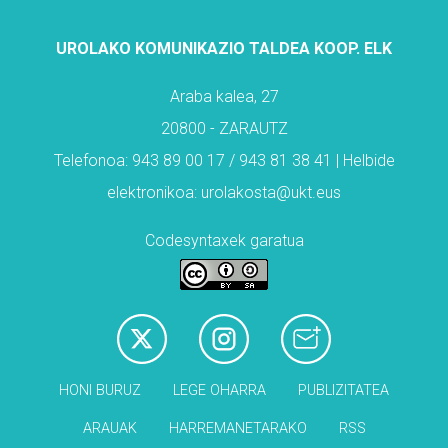
UROLAKO KOMUNIKAZIO TALDEA KOOP. ELK
Araba kalea, 27
20800 - ZARAUTZ
Telefonoa: 943 89 00 17 / 943 81 38 41 | Helbide
elektronikoa: urolakosta@ukt.eus
Codesyntaxek garatua
HONI BURUZ
LEGE OHARRA
PUBLIZITATEA
ARAUAK
HARREMANETARAKO
RSS