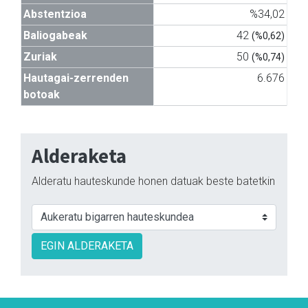
Abstentzioa
%34,02
Baliogabeak
42
(%0,62)
Zuriak
50
(%0,74)
Hautagai-zerrenden
6.676
botoak
Alderaketa
Alderatu hauteskunde honen datuak beste batetkin
EGIN ALDERAKETA