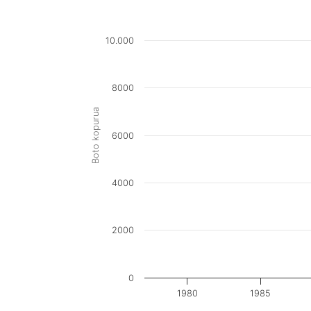
10.000
8000
Boto kopurua
6000
4000
2000
0
1980
1985