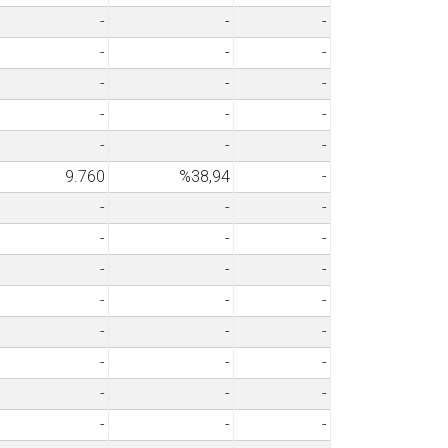
-
-
-
-
-
-
-
-
-
-
-
-
-
-
-
9.760
%38,94
-
-
-
-
-
-
-
-
-
-
-
-
-
-
-
-
-
-
-
-
-
-
-
-
-