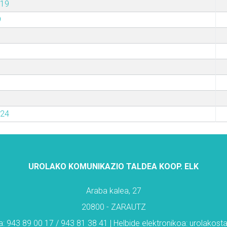
019
9
024
UROLAKO KOMUNIKAZIO TALDEA KOOP. ELK
Araba kalea, 27
20800 - ZARAUTZ
: 943 89 00 17 / 943 81 38 41 | Helbide elektronikoa: urolakos