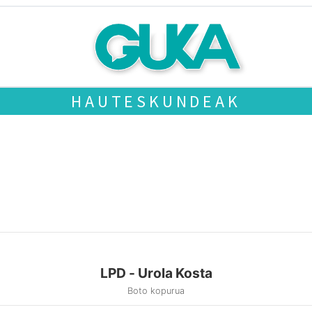
HAUTESKUNDEAK
LPD - Urola Kosta
Boto kopurua