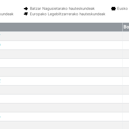
Batzar Nagusietarako hauteskundeak
Eusko 
skundeak
Europako Legebiltzarrerako hauteskundeak
Bo
7
9
2
6