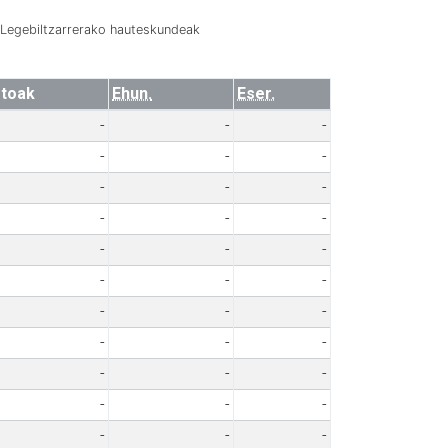
Legebiltzarrerako hauteskundeak
toak
Ehun.
Eser.
-
-
-
-
-
-
-
-
-
-
-
-
-
-
-
-
-
-
-
-
-
-
-
-
-
-
-
-
-
-
-
-
-