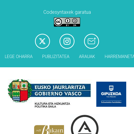
Codesyntaxek garatua
LEGE OHARRA
PUBLIZITATEA
ARAUAK
HARREMANET
Babesleak