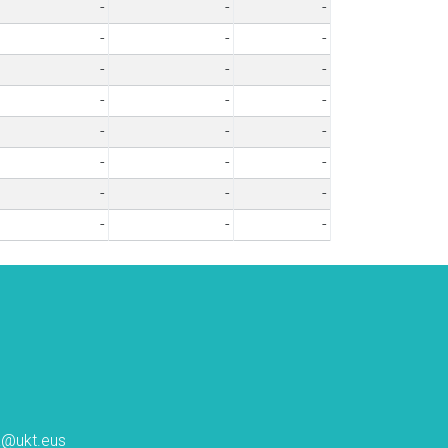
-
-
-
-
-
-
-
-
-
-
-
-
-
-
-
-
-
-
-
-
-
-
-
-
ta@ukt.eus