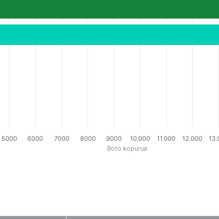
5000
6000
7000
8000
9000
10.000
11.000
12.000
13.
Boto kopurua