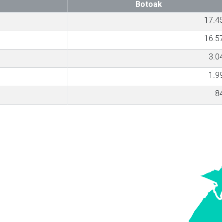
Botoak
17.4
16.5
3.0
1.9
8