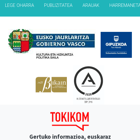
LEGE OHARRA
PUBLIZITATEA
ARAUAK
HARREMANET
Babesleak
Gertuko informazioa, euskaraz