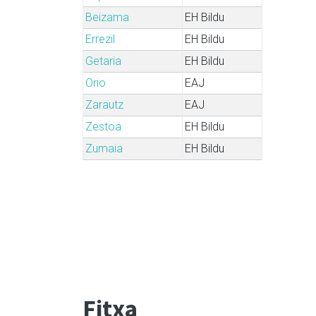
Beizama
EH Bildu
Errezil
EH Bildu
Getaria
EH Bildu
Orio
EAJ
Zarautz
EAJ
Zestoa
EH Bildu
Zumaia
EH Bildu
Fitxa