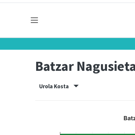
Batzar Nagusiet
Urola Kosta
Bat