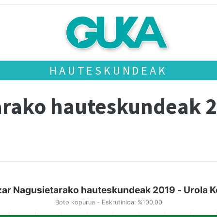
HAUTESKUNDEAK
arako hauteskundeak 
zar Nagusietarako hauteskundeak 2019 - Urola K
Boto kopurua - Eskrutinioa: %100,00