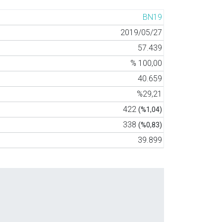
BN19
2019/05/27
57.439
% 100,00
40.659
%29,21
422
(%1,04)
338
(%0,83)
39.899