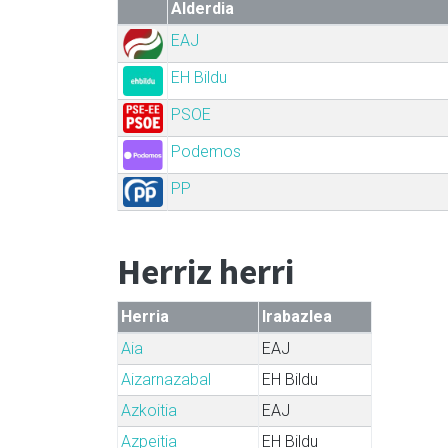
Alderdia
EAJ
EH Bildu
PSOE
Podemos
PP
Herriz herri
Herria
Irabazlea
Aia
EAJ
Aizarnazabal
EH Bildu
Azkoitia
EAJ
Azpeitia
EH Bildu