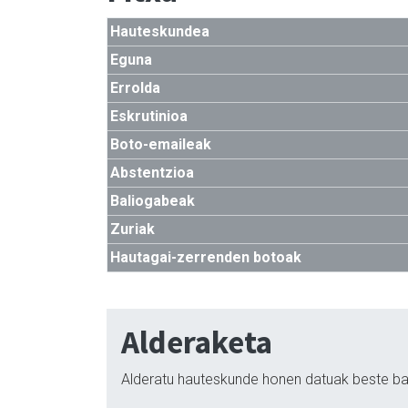
Hauteskundea
Eguna
Errolda
Eskrutinioa
Boto-emaileak
Abstentzioa
Baliogabeak
Zuriak
Hautagai-zerrenden botoak
Alderaketa
Alderatu hauteskunde honen datuak beste ba