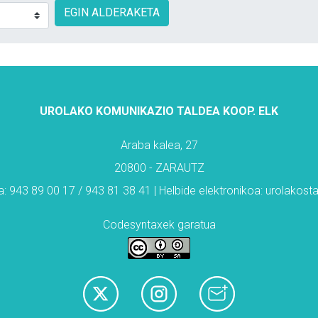
EGIN ALDERAKETA
UROLAKO KOMUNIKAZIO TALDEA KOOP. ELK
Araba kalea, 27
20800 - ZARAUTZ
: 943 89 00 17 / 943 81 38 41 | Helbide elektronikoa: urolakos
Codesyntaxek garatua