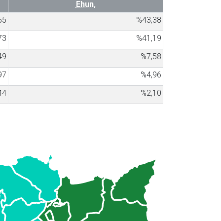
Ehun.
55
%43,38
73
%41,19
49
%7,58
97
%4,96
44
%2,10