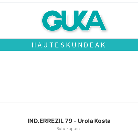
HAUTESKUNDEAK
IND.ERREZIL 79 - Urola Kosta
Boto kopurua