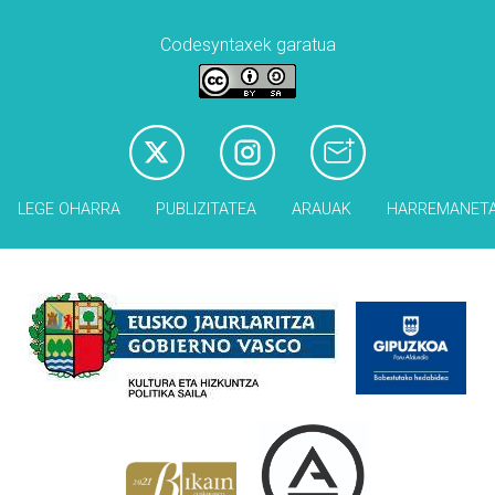
Codesyntaxek garatua
LEGE OHARRA
PUBLIZITATEA
ARAUAK
HARREMANET
Babesleak