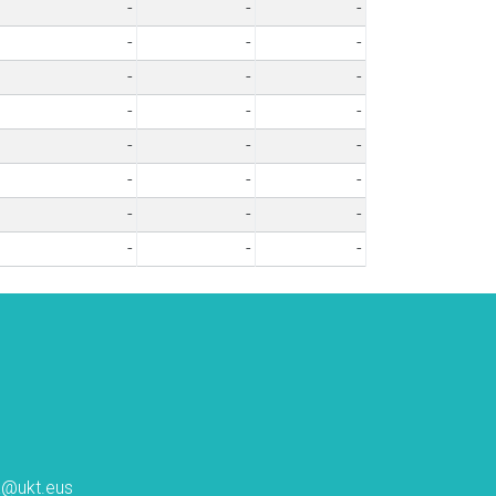
-
-
-
-
-
-
-
-
-
-
-
-
-
-
-
-
-
-
-
-
-
-
-
-
ta@ukt.eus