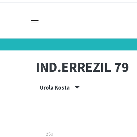
IND.ERREZIL 79
Urola Kosta
250