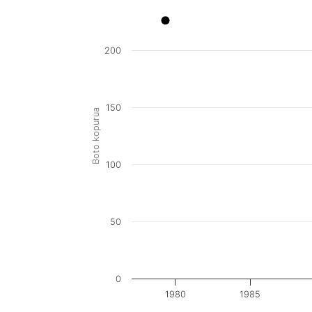
200
150
Boto kopurua
100
50
0
1980
1985