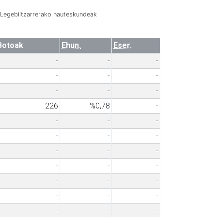
Legebiltzarrerako hauteskundeak
Botoak
Ehun.
Eser.
-
-
-
-
-
-
-
-
-
226
%0,78
-
-
-
-
-
-
-
-
-
-
-
-
-
-
-
-
-
-
-
-
-
-