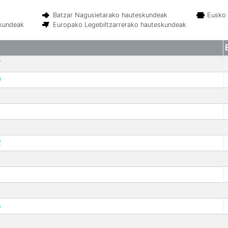
Batzar Nagusietarako hauteskundeak
Eusko 
skundeak
Europako Legebiltzarrerako hauteskundeak
7
9
2
6