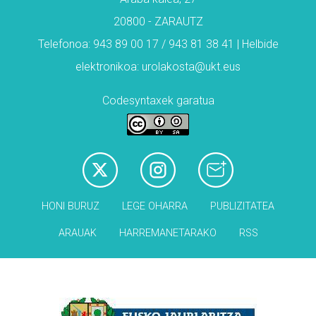
20800 - ZARAUTZ
Telefonoa: 943 89 00 17 / 943 81 38 41 | Helbide
elektronikoa: urolakosta@ukt.eus
Codesyntaxek garatua
HONI BURUZ
LEGE OHARRA
PUBLIZITATEA
ARAUAK
HARREMANETARAKO
RSS
Babesleak