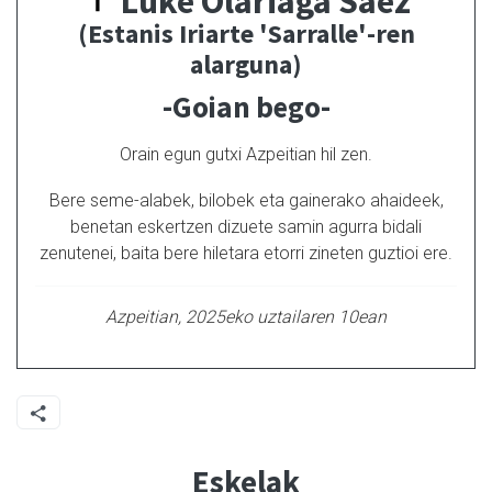
Luke Olariaga Saez
(Estanis Iriarte 'Sarralle'-ren
alarguna)
-Goian bego-
Orain egun gutxi Azpeitian hil zen.
Bere seme-alabek, bilobek eta gainerako ahaideek,
benetan eskertzen dizuete samin agurra bidali
zenutenei, baita bere hiletara etorri zineten guztioi ere.
Azpeitian, 2025eko uztailaren 10ean
Eskelak