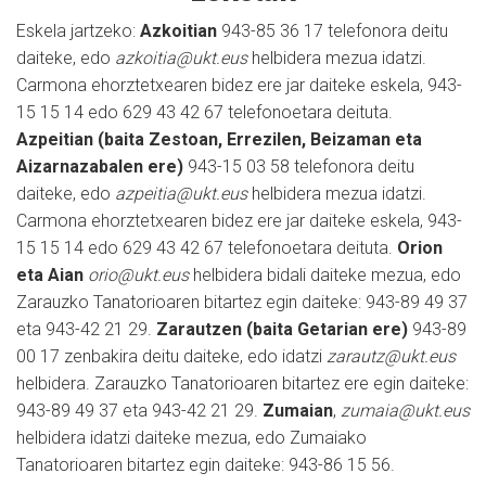
Eskela jartzeko:
Azkoitian
943-85 36 17 telefonora deitu
daiteke, edo
azkoitia@ukt.eus
helbidera mezua idatzi.
Carmona ehorztetxearen bidez ere jar daiteke eskela, 943-
15 15 14 edo 629 43 42 67 telefonoetara deituta.
Azpeitian (baita Zestoan, Errezilen, Beizaman eta
Aizarnazabalen ere)
943-15 03 58 telefonora deitu
daiteke, edo
azpeitia@ukt.eus
helbidera mezua idatzi.
Carmona ehorztetxearen bidez ere jar daiteke eskela, 943-
15 15 14 edo 629 43 42 67 telefonoetara deituta.
Orion
eta Aian
orio@ukt.eus
helbidera bidali daiteke mezua, edo
Zarauzko Tanatorioaren bitartez egin daiteke: 943-89 49 37
eta 943-42 21 29.
Zarautzen (baita Getarian ere)
943-89
00 17 zenbakira deitu daiteke, edo idatzi
zarautz@ukt.eus
helbidera. Zarauzko Tanatorioaren bitartez ere egin daiteke:
943-89 49 37 eta 943-42 21 29.
Zumaian
,
zumaia@ukt.eus
helbidera idatzi daiteke mezua, edo Zumaiako
Tanatorioaren bitartez egin daiteke: 943-86 15 56.