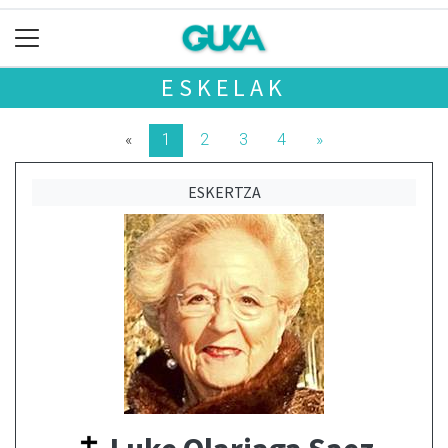
ESKELAK
«
1
2
3
4
»
ESKERTZA