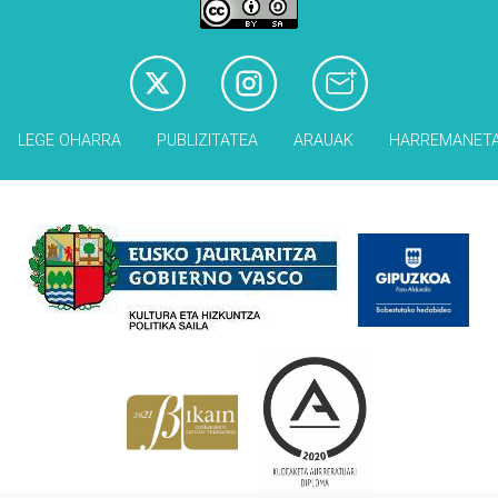
LEGE OHARRA
PUBLIZITATEA
ARAUAK
HARREMANET
Babesleak