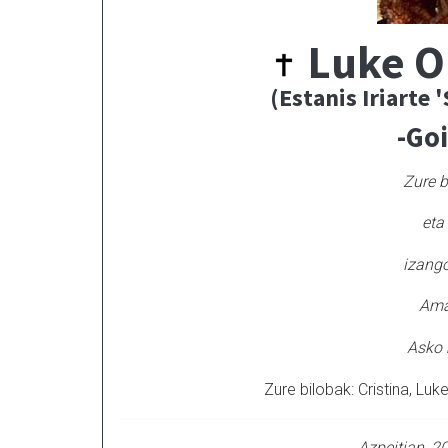
Luke O
(Estanis Iriarte 
-Go
Zure b
eta 
izango
Ama
Asko 
Zure bilobak: Cristina, Luk
Azpeitian, 2