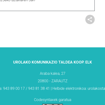
UROLAKO KOMUNIKAZIO TALDEA KOOP. ELK
Araba kalea, 27
20800 - ZARAUTZ
: 943 89 00 17 / 943 81 38 41 | Helbide elektronikoa: urolakos
Codesyntaxek garatua