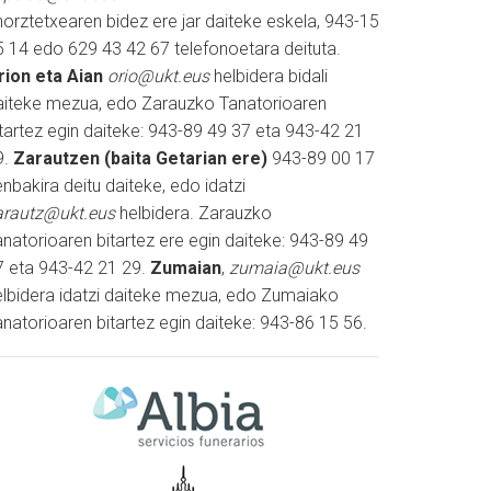
horztetxearen bidez ere jar daiteke eskela, 943-15
5 14 edo 629 43 42 67 telefonoetara deituta.
rion eta Aian
orio@ukt.eus
helbidera bidali
aiteke mezua, edo Zarauzko Tanatorioaren
itartez egin daiteke: 943-89 49 37 eta 943-42 21
9.
Zarautzen (baita Getarian ere)
943-89 00 17
nbakira deitu daiteke, edo idatzi
arautz@ukt.eus
helbidera. Zarauzko
natorioaren bitartez ere egin daiteke: 943-89 49
7 eta 943-42 21 29.
Zumaian
,
zumaia@ukt.eus
elbidera idatzi daiteke mezua, edo Zumaiako
natorioaren bitartez egin daiteke: 943-86 15 56.