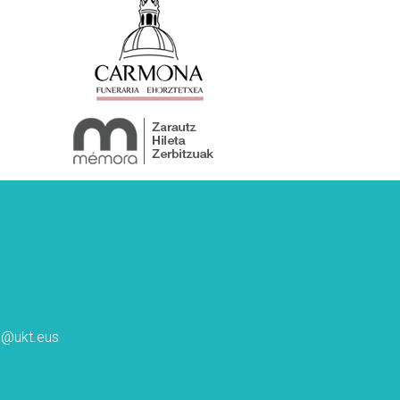
ta@ukt.eus