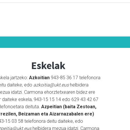
Eskelak
skela jartzeko:
Azkoitian
943-85 36 17 telefonora
eitu daiteke, edo
azkoitia@ukt.eus
helbidera
ezua idatzi. Carmona ehorztetxearen bidez ere
ar daiteke eskela, 943-15 15 14 edo 629 43 42 67
elefonoetara deituta.
Azpeitian (baita Zestoan,
rrezilen, Beizaman eta Aizarnazabalen ere)
43-15 03 58 telefonora deitu daiteke, edo
zpeitia@ukt.eus
helbidera mezua idatzi. Carmona