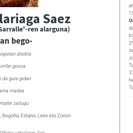
e
lariaga Saez
1
O
'Sarralle'-ren alarguna)
d
b
ian bego-
2
ze
egietan disdira
z
Ta
irrifar goxoa
3
 da gure gidari
h
Ta
ma maitea.
matte zaitugu.
e, Begoña, Estanis, Leire eta Zorion.
025eko uztailaren 3an