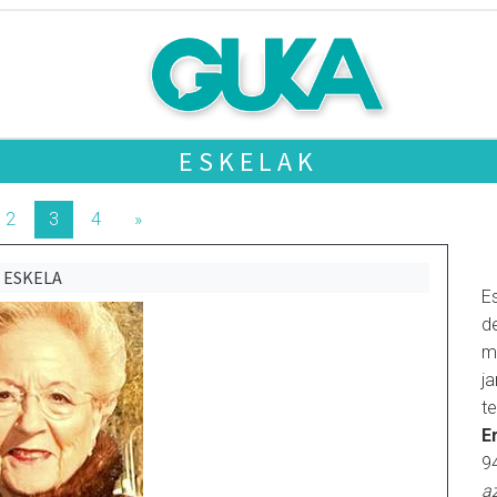
ESKELAK
2
3
4
»
ESKELA
E
d
m
j
t
E
9
a