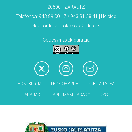
20800 - ZARAUTZ
Telefonoa: 943 89 00 17 / 943 81 38 41 | Helbide
elektronikoa: urolakosta@ukt.eus
Codesyntaxek garatua
HONI BURUZ
LEGE OHARRA
PUBLIZITATEA
ARAUAK
HARREMANETARAKO
RSS
Babesleak