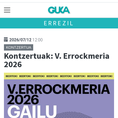
ERREZIL
2026/07/12
12:00
KONTZERTUA
Kontzertuak: V. Errockmeria
2026