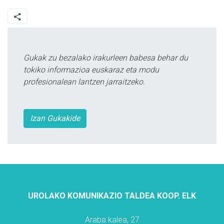
Gukak zu bezalako irakurleen babesa behar du
tokiko informazioa euskaraz eta modu
profesionalean lantzen jarraitzeko.
Izan Gukakide
UROLAKO KOMUNIKAZIO TALDEA KOOP. ELK
Araba kalea, 27