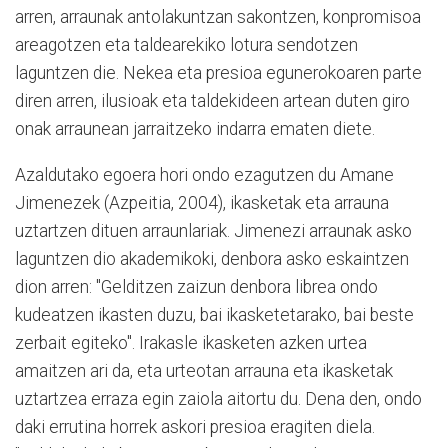
arren, arraunak antolakuntzan sakontzen, konpromisoa
areagotzen eta taldearekiko lotura sendotzen
laguntzen die. Nekea eta presioa egunerokoaren parte
diren arren, ilusioak eta taldekideen artean duten giro
onak arraunean jarraitzeko indarra ematen diete.
Azaldutako egoera hori ondo ezagutzen du Amane
Jimenezek (Azpeitia, 2004), ikasketak eta arrauna
uztartzen dituen arraunlariak. Jimenezi arraunak asko
laguntzen dio akademikoki, denbora asko eskaintzen
dion arren: "Gelditzen zaizun denbora librea ondo
kudeatzen ikasten duzu, bai ikasketetarako, bai beste
zerbait egiteko". Irakasle ikasketen azken urtea
amaitzen ari da, eta urteotan arrauna eta ikasketak
uztartzea erraza egin zaiola aitortu du. Dena den, ondo
daki errutina horrek askori presioa eragiten diela.