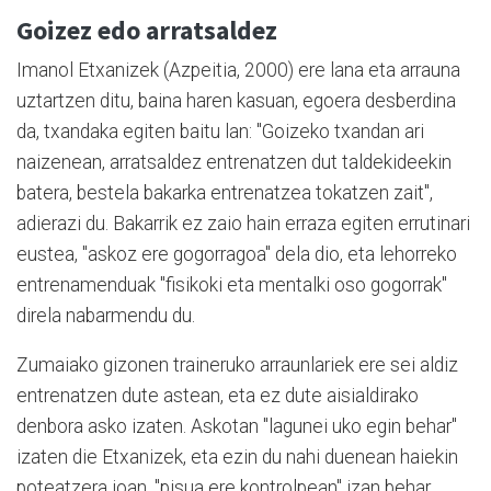
Goizez edo arratsaldez
Imanol Etxanizek (Azpeitia, 2000) ere lana eta arrauna
uztartzen ditu, baina haren kasuan, egoera desberdina
da, txandaka egiten baitu lan: "Goizeko txandan ari
naizenean, arratsaldez entrenatzen dut taldekideekin
batera, bestela bakarka entrenatzea tokatzen zait",
adierazi du. Bakarrik ez zaio hain erraza egiten errutinari
eustea, "askoz ere gogorragoa" dela dio, eta lehorreko
entrenamenduak "fisikoki eta mentalki oso gogorrak"
direla nabarmendu du.
Zumaiako gizonen traineruko arraunlariek ere sei aldiz
entrenatzen dute astean, eta ez dute aisialdirako
denbora asko izaten. Askotan "lagunei uko egin behar"
izaten die Etxanizek, eta ezin du nahi duenean haiekin
poteatzera joan, "pisua ere kontrolpean" izan behar