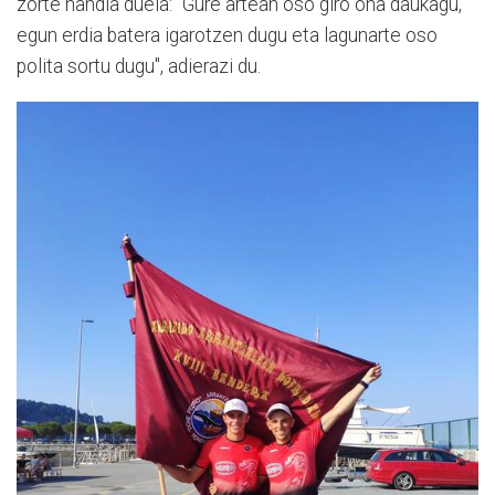
zorte handia duela: "Gure artean oso giro ona daukagu,
egun erdia batera igarotzen dugu eta lagunarte oso
polita sortu dugu", adierazi du.