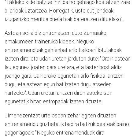
"Taldeko kide batzuei niri baino gehiago kostatzen zaie
bi arloak uztartzea. Horregatik, uste dut jendeak
izugarrizko meritua duela biak bateratzen dituelako".
Astean sei aldiz entrenatzen dute Zumaiako
emakumeen traineruko kideek. Neguko
entrenamenduak gehienbat arlo fisikoari lotutakoak
izaten dira, eta udan uretan jarduten dute: "Orain astean
lau egunez joaten gara uretara, eta laster bost aldiz
joango gara. Gainerako egunetan arlo fisikoa lantzen
dugu, eta astean egun bat izaten dugu atseden
hartzeko". Udan uretan aritzen diren asteko sei
egunetatik bitan estropadak izaten dituzte.
Jimenezentzat urte osoan zehar egiten dituzten
entrenamendu guztietatik badira batzuk besteak baino
gogorragoak: "Neguko entrenamenduak dira