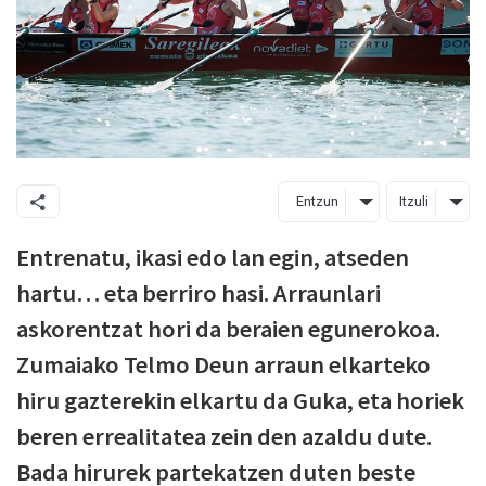
Entzun
Itzuli
Entrenatu, ikasi edo lan egin, atseden
hartu… eta berriro hasi. Arraunlari
askorentzat hori da beraien egunerokoa.
Zumaiako Telmo Deun arraun elkarteko
hiru gazterekin elkartu da Guka, eta horiek
beren errealitatea zein den azaldu dute.
Bada hirurek partekatzen duten beste