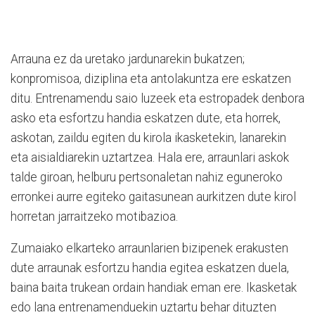
Arrauna ez da uretako jardunarekin bukatzen;
konpromisoa, diziplina eta antolakuntza ere eskatzen
ditu. Entrenamendu saio luzeek eta estropadek denbora
asko eta esfortzu handia eskatzen dute, eta horrek,
askotan, zaildu egiten du kirola ikasketekin, lanarekin
eta aisialdiarekin uztartzea. Hala ere, arraunlari askok
talde giroan, helburu pertsonaletan nahiz eguneroko
erronkei aurre egiteko gaitasunean aurkitzen dute kirol
horretan jarraitzeko motibazioa.
Zumaiako elkarteko arraunlarien bizipenek erakusten
dute arraunak esfortzu handia egitea eskatzen duela,
baina baita trukean ordain handiak eman ere. Ikasketak
edo lana entrenamenduekin uztartu behar dituzten