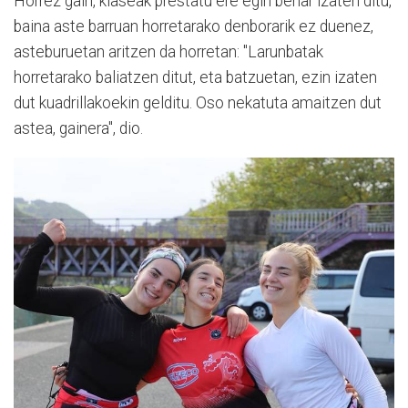
Horrez gain, klaseak prestatu ere egin behar izaten ditu,
baina aste barruan horretarako denborarik ez duenez,
asteburuetan aritzen da horretan: "Larunbatak
horretarako baliatzen ditut, eta batzuetan, ezin izaten
dut kuadrillakoekin gelditu. Oso nekatuta amaitzen dut
astea, gainera", dio.