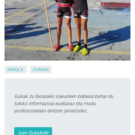
KIROLA
ZUMAIA
Gukak zu bezalako irakurleen babesa behar du
tokiko informazioa euskaraz eta modu
profesionalean lantzen jarraitzeko.
Izan Gukakide