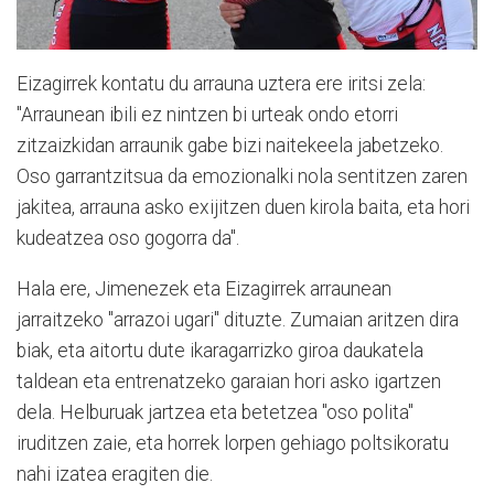
Eizagirrek kontatu du arrauna uztera ere iritsi zela:
"Arraunean ibili ez nintzen bi urteak ondo etorri
zitzaizkidan arraunik gabe bizi naitekeela jabetzeko.
Oso garrantzitsua da emozionalki nola sentitzen zaren
jakitea, arrauna asko exijitzen duen kirola baita, eta hori
kudeatzea oso gogorra da".
Hala ere, Jimenezek eta Eizagirrek arraunean
jarraitzeko "arrazoi ugari" dituzte. Zumaian aritzen dira
biak, eta aitortu dute ikaragarrizko giroa daukatela
taldean eta entrenatzeko garaian hori asko igartzen
dela. Helburuak jartzea eta betetzea "oso polita"
iruditzen zaie, eta horrek lorpen gehiago poltsikoratu
nahi izatea eragiten die.