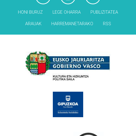
HONI BURUZ
LEGE OHARRA
PUBLIZITATEA
ARAUAK
HARREMANETARAKO
RSS
Babesleak