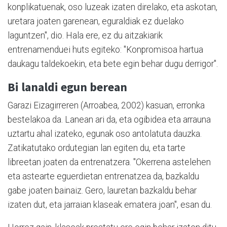
konplikatuenak, oso luzeak izaten direlako, eta askotan,
uretara joaten garenean, eguraldiak ez duelako
laguntzen", dio. Hala ere, ez du aitzakiarik
entrenamenduei huts egiteko: "Konpromisoa hartua
daukagu taldekoekin, eta bete egin behar dugu derrigor".
Bi lanaldi egun berean
Garazi Eizagirreren (Arroabea, 2002) kasuan, erronka
bestelakoa da. Lanean ari da, eta ogibidea eta arrauna
uztartu ahal izateko, egunak oso antolatuta dauzka.
Zatikatutako ordutegian lan egiten du, eta tarte
libreetan joaten da entrenatzera. "Okerrena astelehen
eta astearte eguerdietan entrenatzea da, bazkaldu
gabe joaten bainaiz. Gero, lauretan bazkaldu behar
izaten dut, eta jarraian klaseak ematera joan", esan du.