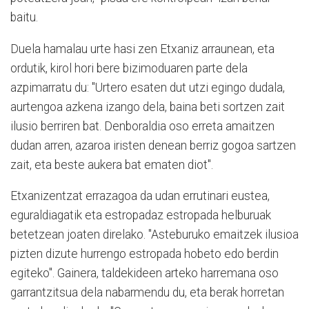
baitu.
Duela hamalau urte hasi zen Etxaniz arraunean, eta
ordutik, kirol hori bere bizimoduaren parte dela
azpimarratu du: "Urtero esaten dut utzi egingo dudala,
aurtengoa azkena izango dela, baina beti sortzen zait
ilusio berriren bat. Denboraldia oso erreta amaitzen
dudan arren, azaroa iristen denean berriz gogoa sartzen
zait, eta beste aukera bat ematen diot".
Etxanizentzat errazagoa da udan errutinari eustea,
eguraldiagatik eta estropadaz estropada helburuak
betetzean joaten direlako. "Asteburuko emaitzek ilusioa
pizten dizute hurrengo estropada hobeto edo berdin
egiteko". Gainera, taldekideen arteko harremana oso
garrantzitsua dela nabarmendu du, eta berak horretan