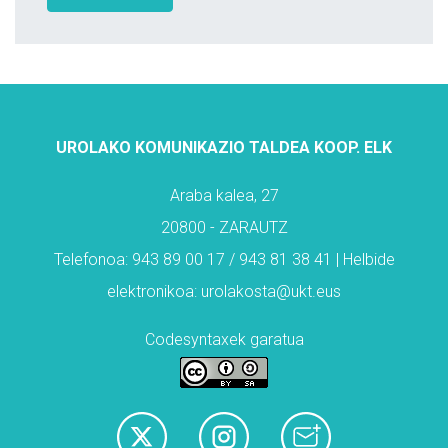
UROLAKO KOMUNIKAZIO TALDEA KOOP. ELK
Araba kalea, 27
20800 - ZARAUTZ
Telefonoa: 943 89 00 17 / 943 81 38 41 | Helbide
elektronikoa: urolakosta@ukt.eus
Codesyntaxek garatua