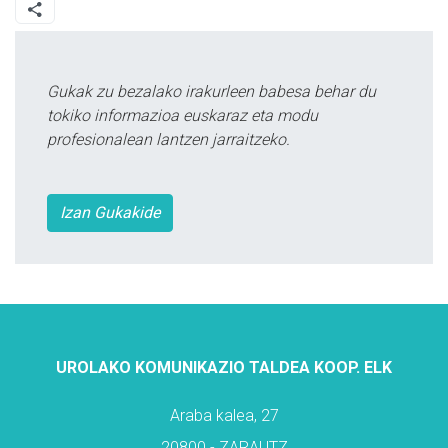
Gukak zu bezalako irakurleen babesa behar du
tokiko informazioa euskaraz eta modu
profesionalean lantzen jarraitzeko.
Izan Gukakide
UROLAKO KOMUNIKAZIO TALDEA KOOP. ELK
Araba kalea, 27
20800 - ZARAUTZ