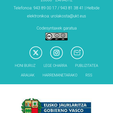
Telefonoa: 943 89 00 17 / 943 81 38 41 | Helbide
elektronikoa: urolakosta@ukt.eus
Codesyntaxek garatua
HONI BURUZ
LEGE OHARRA
PUBLIZITATEA
ARAUAK
HARREMANETARAKO
RSS
Babesleak