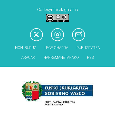
Codesyntaxek garatua
HONI BURUZ
LEGE OHARRA
PUBLIZITATEA
ARAUAK
HARREMANETARAKO
RSS
Babesleak