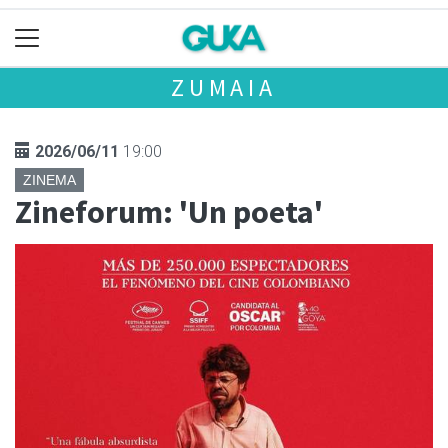
ZUMAIA
2026/06/11
19:00
ZINEMA
Zineforum: 'Un poeta'