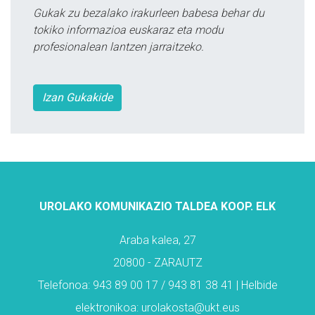
Gukak zu bezalako irakurleen babesa behar du
tokiko informazioa euskaraz eta modu
profesionalean lantzen jarraitzeko.
Izan Gukakide
UROLAKO KOMUNIKAZIO TALDEA KOOP. ELK
Araba kalea, 27
20800 - ZARAUTZ
Telefonoa: 943 89 00 17 / 943 81 38 41 | Helbide
elektronikoa: urolakosta@ukt.eus