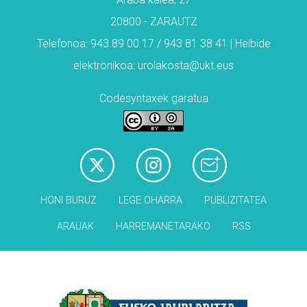
20800 - ZARAUTZ
Telefonoa: 943 89 00 17 / 943 81 38 41 | Helbide
elektronikoa: urolakosta@ukt.eus
Codesyntaxek garatua
HONI BURUZ
LEGE OHARRA
PUBLIZITATEA
ARAUAK
HARREMANETARAKO
RSS
Babesleak