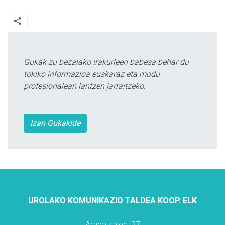
Gukak zu bezalako irakurleen babesa behar du
tokiko informazioa euskaraz eta modu
profesionalean lantzen jarraitzeko.
Izan Gukakide
UROLAKO KOMUNIKAZIO TALDEA KOOP. ELK
Araba kalea, 27