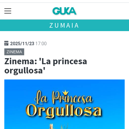
ZUMAIA
2025/11/23
17:00
ZINEMA
Zinema: 'La princesa
orgullosa'