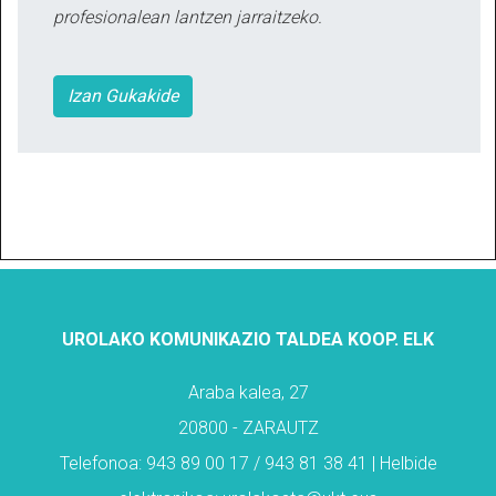
profesionalean lantzen jarraitzeko.
Izan Gukakide
UROLAKO KOMUNIKAZIO TALDEA KOOP. ELK
Araba kalea, 27
20800 - ZARAUTZ
Telefonoa: 943 89 00 17 / 943 81 38 41 | Helbide