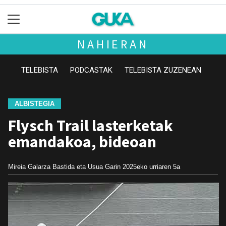
NAHIERAN
TELEBISTA
PODCASTAK
TELEBISTA ZUZENEAN
ALBISTEGIA
Flysch Trail lasterketak
emandakoa, bideoan
Mireia Galarza Bastida eta Usua Garin
2025eko urriaren 5a