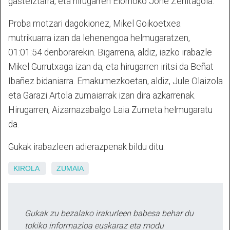
gasteiztarra, eta hirugarren Elorrioko Jone Zenitagoia.
Proba motzari dagokionez, Mikel Goikoetxea
mutrikuarra izan da lehenengoa helmugaratzen,
01:01:54 denborarekin. Bigarrena, aldiz, iazko irabazle
Mikel Gurrutxaga izan da, eta hirugarren iritsi da Beñat
Ibañez bidaniarra. Emakumezkoetan, aldiz, Jule Olaizola
eta Garazi Artola zumaiarrak izan dira azkarrenak.
Hirugarren, Aizarnazabalgo Laia Zumeta helmugaratu
da.
Gukak irabazleen adierazpenak bildu ditu.
KIROLA
ZUMAIA
Gukak zu bezalako irakurleen babesa behar du
tokiko informazioa euskaraz eta modu