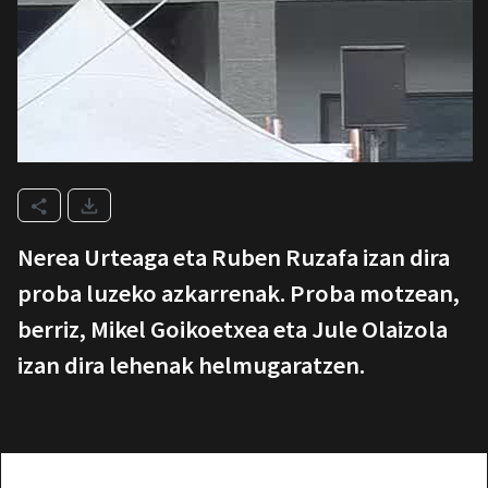
Nerea Urteaga eta Ruben Ruzafa izan dira
proba luzeko azkarrenak. Proba motzean,
berriz, Mikel Goikoetxea eta Jule Olaizola
izan dira lehenak helmugaratzen.