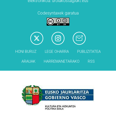
elektronikoa: urolakosta@ukt.eus
Codesyntaxek garatua
HONI BURUZ
LEGE OHARRA
PUBLIZITATEA
ARAUAK
HARREMANETARAKO
RSS
Babesleak