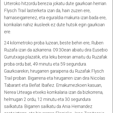
Urteroko hitzordu berezia jokatu dute gaurkoan herrian.
Flysch Trail lasterketa izan da, hain zuzen ere,
hamaseigarrenez, eta eguraldia makurra izan bada ere,
korrikalari nahiz ikusleek ez dute hutsik egin gaurkoan
ere.
24 kilometroko proba luzean, beste behin ere, Ruben
Ruzafa izan da azkarrena. 09:30ean abiatu dira Eusebio
Gurrutxaga plazatik, eta leku berean amaitu du Ruzafak
proba ordu bat, 49 minutu eta 59 segundura.
Gaurkoarekin, hirugarren garaipena du Ruzafak Flysch
Trail proban. Bigarrena eta hirugarren izan dira Nicolas
Tabarant eta Beñat Ibañez. Emakumezkoen kasuan,
Nerea Urteaga etxeko korrikalaria izan da bizkorrena,
helmugan 2 ordu, 12 minutu eta 30 segundura
sailkatuta. Bigarren sailkatu da Ania Hernandez