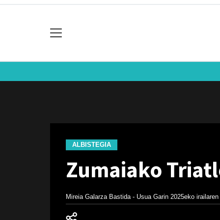
ALBISTEGIA
Zumaiako Triat
Mireia Galarza Bastida - Usua Garin
2025eko irailaren