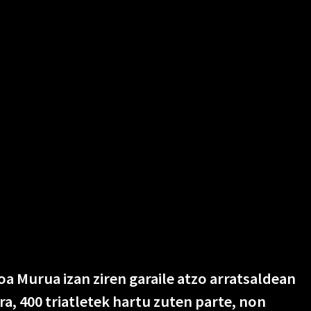
oa Murua izan ziren garaile atzo arratsaldean
a, 400 triatletek hartu zuten parte, non