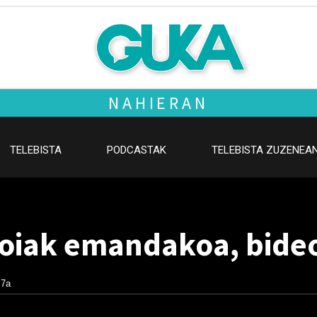
NAHIERAN
TELEBISTA
PODCASTAK
TELEBISTA ZUZENEA
loiak emandakoa, bide
 7a