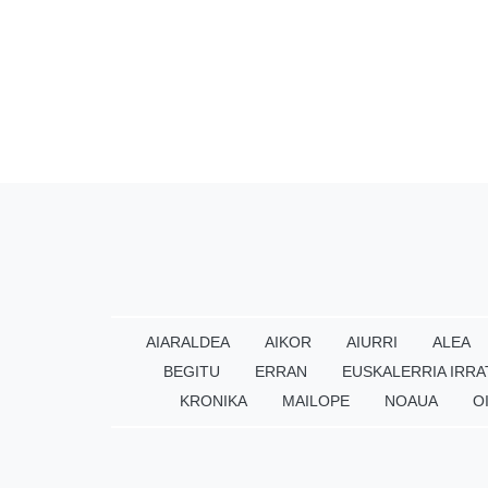
AIARALDEA
AIKOR
AIURRI
ALEA
BEGITU
ERRAN
EUSKALERRIA IRRA
KRONIKA
MAILOPE
NOAUA
O