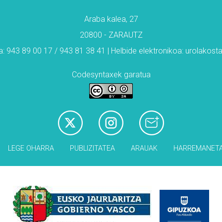
Araba kalea, 27
20800 - ZARAUTZ
: 943 89 00 17 / 943 81 38 41 | Helbide elektronikoa: urolakos
Codesyntaxek garatua
LEGE OHARRA
PUBLIZITATEA
ARAUAK
HARREMANET
Babesleak