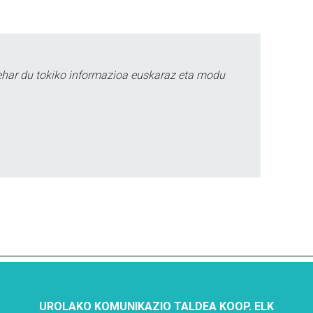
ehar du tokiko informazioa euskaraz eta modu
UROLAKO KOMUNIKAZIO TALDEA KOOP. ELK