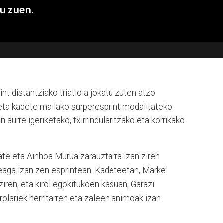
u zuen.
nt distantziako triatloia jokatu zuten atzo
o eta kadete mailako surperesprint modalitateko
en aurre igeriketako, txirrindularitzako eta korrikako
ate eta Ainhoa Murua zarauztarra izan ziren
Oleaga izan zen esprintean. Kadeteetan, Markel
iren, eta kirol egokitukoen kasuan, Garazi
irolariek herritarren eta zaleen animoak izan