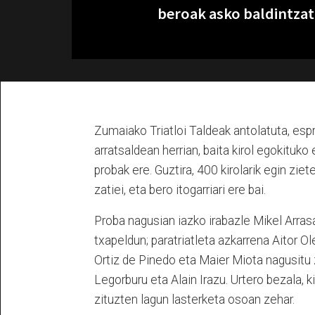
beroak asko baldintzat
Zumaiako Triatloi Taldeak antolatuta, espri
arratsaldean herrian, baita kirol egokituk
probak ere. Guztira, 400 kirolarik egin ziet
zatiei, eta bero itogarriari ere bai.
Proba nagusian iazko irabazle Mikel Arras
txapeldun; paratriatleta azkarrena Aitor 
Ortiz de Pinedo eta Maier Miota nagusitu z
Legorburu eta Alain Irazu. Urtero bezala, k
zituzten lagun lasterketa osoan zehar.