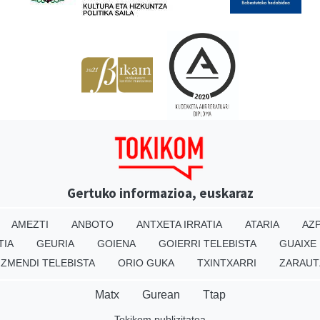
Gertuko informazioa, euskaraz
AMEZTI
ANBOTO
ANTXETA IRRATIA
ATARIA
AZP
TIA
GEURIA
GOIENA
GOIERRI TELEBISTA
GUAIXE
IZMENDI TELEBISTA
ORIO GUKA
TXINTXARRI
ZARAUT
Matx
Gurean
Ttap
Tokikom publizitatea