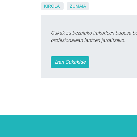
KIROLA
ZUMAIA
Gukak zu bezalako irakurleen babesa b
profesionalean lantzen jarraitzeko.
Izan Gukakide