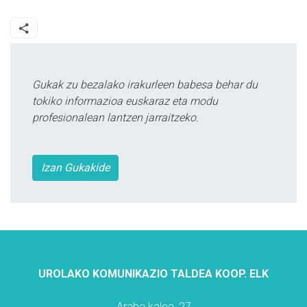
Gukak zu bezalako irakurleen babesa behar du
tokiko informazioa euskaraz eta modu
profesionalean lantzen jarraitzeko.
Izan Gukakide
UROLAKO KOMUNIKAZIO TALDEA KOOP. ELK
Araba kalea, 27