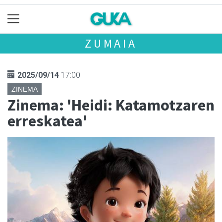
ZUMAIA
2025/09/14
17:00
ZINEMA
Zinema: 'Heidi: Katamotzaren
erreskatea'