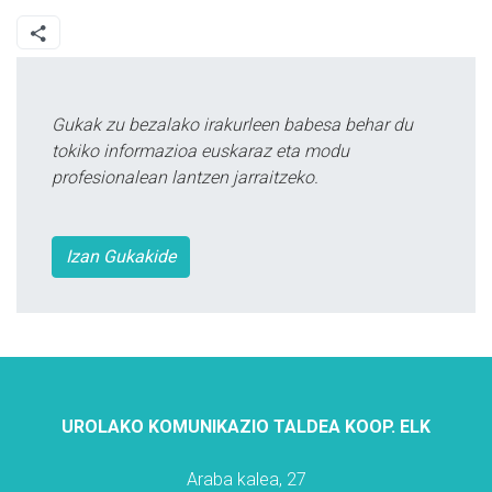
Gukak zu bezalako irakurleen babesa behar du
tokiko informazioa euskaraz eta modu
profesionalean lantzen jarraitzeko.
Izan Gukakide
UROLAKO KOMUNIKAZIO TALDEA KOOP. ELK
Araba kalea, 27