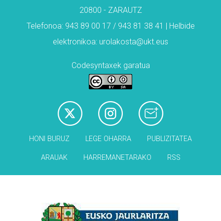
20800 - ZARAUTZ
Telefonoa: 943 89 00 17 / 943 81 38 41 | Helbide
elektronikoa: urolakosta@ukt.eus
Codesyntaxek garatua
HONI BURUZ
LEGE OHARRA
PUBLIZITATEA
ARAUAK
HARREMANETARAKO
RSS
Babesleak