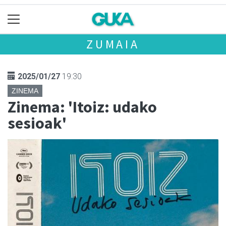
ZUMAIA
2025/01/27
19:30
ZINEMA
Zinema: 'Itoiz: udako
sesioak'