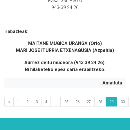
Pasai San Pedro
943-39 24 26
Irabazleak:
MAITANE MUGICA URANGA (Orio)
MARI JOSE ITURRIA ETXENAGUSIA (Azpeitia)
Aurrez deitu museora (
943 39 24 26).
Bi hilabeteko epea saria erabiltzeko.
Amaituta
«
1
2
3
4
...
25
26
27
28
29
30