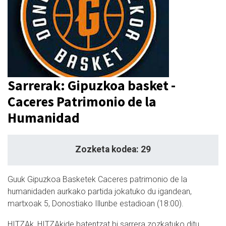
Sarrerak: Gipuzkoa basket -
Caceres Patrimonio de la
Humanidad
Zozketa kodea: 29
Guuk Gipuzkoa Basketek Caceres patrimonio de la
humanidaden aurkako partida jokatuko du igandean,
martxoak 5, Donostiako Illunbe estadioan (18:00).
HITZAk, HITZAkide batentzat bi sarrera zozkatuko ditu.