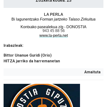
Zozketa kodea: 23
LA PERLA
Bi lagunentzako
Forman jartzeko Talaso Zirkuitua
Kontxako pasealekua z/g - DONOSTIA
943 45 88 56
www.la-perla.net
Irabazleak:
Bittor Unanue Guridi (Orio)
HITZA jarriko da harremanetan
Amaituta