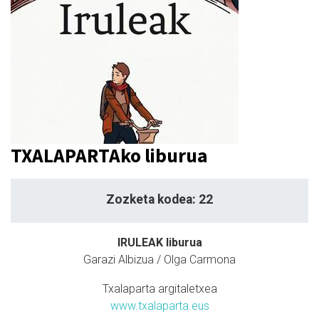
TXALAPARTAko liburua
Zozketa kodea: 22
IRULEAK liburua
Garazi Albizua / Olga Carmona
Txalaparta argitaletxea
www.txalaparta.eus