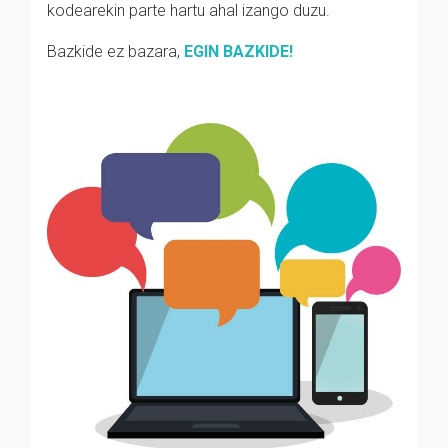
kodearekin parte hartu ahal izango duzu.
Bazkide ez bazara,
EGIN BAZKIDE!