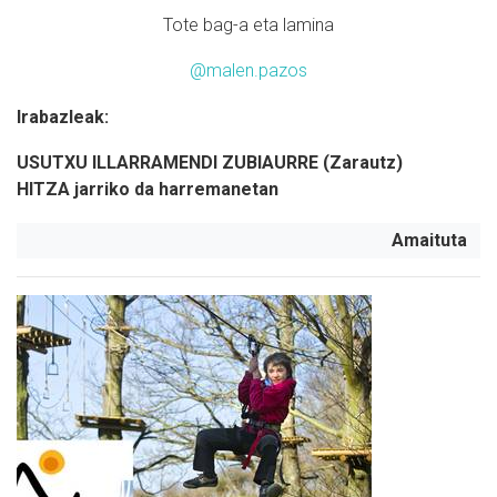
Tote bag-a eta lamina
@malen.pazos
Irabazleak:
USUTXU ILLARRAMENDI ZUBIAURRE (Zarautz)
HITZA jarriko da harremanetan
Amaituta