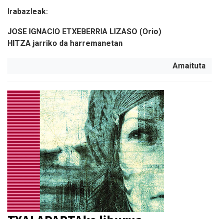
Irabazleak:
JOSE IGNACIO ETXEBERRIA LIZASO (Orio)
HITZA jarriko da harremanetan
Amaituta