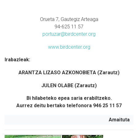
Orueta 7, Gautegiz Arteaga
94-625 11 57
portuzar@birdcenter.org
www.birdcenter.org
Irabazleak:
ARANTZA LIZASO AZKONOBIETA (Zarautz)
JULEN OLABE (Zarautz)
Bi hilabeteko epea saria erabiltzeko.
Aurrez deitu bertako telefonora 946 25 11 57
Amaituta