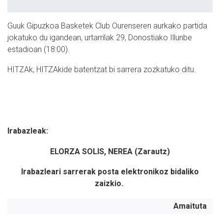
Guuk Gipuzkoa Basketek Club Ourenseren aurkako partida
jokatuko du igandean, urtarrilak 29, Donostiako Illunbe
estadioan (18:00).
HITZAk, HITZAkide batentzat bi sarrera zozkatuko ditu.
Irabazleak:
ELORZA SOLIS, NEREA (Zarautz)
Irabazleari sarrerak posta elektronikoz bidaliko
zaizkio.
Amaituta