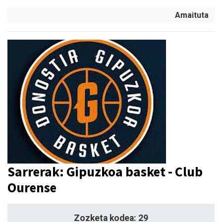
Amaituta
Sarrerak: Gipuzkoa basket - Club
Ourense
Zozketa kodea: 29