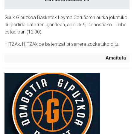
Guuk Gipuzkoa Basketek Leyma Coruñaren aurka jokatuko
du partida datorren igandean, apirilak 9, Donostiako Illunbe
estadioan (12:00).
HITZAk, HITZAkide batentzat bi sarrera zozkatuko ditu.
Amaituta