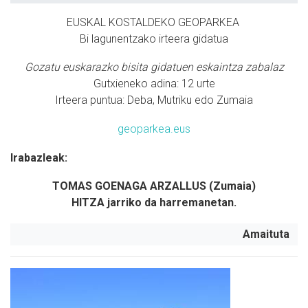
EUSKAL KOSTALDEKO GEOPARKEA
Bi lagunentzako irteera gidatua
Gozatu euskarazko bisita gidatuen eskaintza zabalaz
Gutxieneko adina: 12 urte
Irteera puntua: Deba, Mutriku edo Zumaia
geoparkea.eus
Irabazleak:
TOMAS GOENAGA ARZALLUS (Zumaia)
HITZA jarriko da harremanetan.
Amaituta