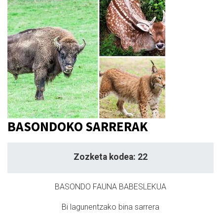
BASONDOKO SARRERAK
Zozketa kodea: 22
BASONDO FAUNA BABESLEKUA
Bi lagunentzako bina sarrera