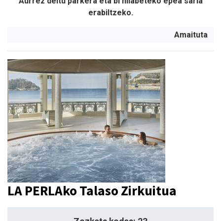
Aurrez deitu parkera eta bi hilabeteko epea saria
erabiltzeko.
Amaituta
LA PERLAko Talaso Zirkuitua