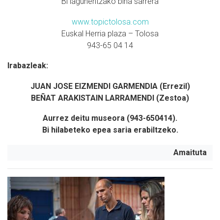
Bi lagunentzako bina sarrera
www.topictolosa.com
Euskal Herria plaza – Tolosa
943-65 04 14
Irabazleak:
JUAN JOSE EIZMENDI GARMENDIA (Errezil)
BEÑAT ARAKISTAIN LARRAMENDI (Zestoa)
Aurrez deitu museora (
943-650414).
Bi hilabeteko epea saria erabiltzeko.
Amaituta