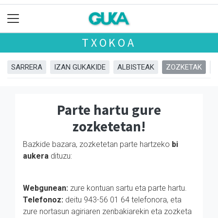
TXOKOA
SARRERA
IZAN GUKAKIDE
ALBISTEAK
ZOZKETAK
Parte hartu gure
zozketetan!
Bazkide bazara, zozketetan parte hartzeko
bi
aukera
dituzu:
Webgunean:
zure kontuan sartu eta parte hartu.
Telefonoz:
deitu 943-56 01 64 telefonora, eta
zure nortasun agiriaren zenbakiarekin eta zozketa