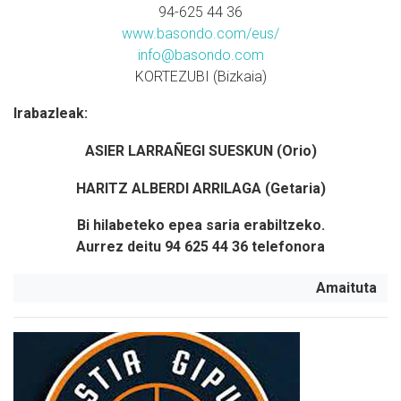
94-625 44 36
www.basondo.com/eus
/
info@basondo.com
KORTEZUBI (Bizkaia)
Irabazleak:
ASIER LARRAÑEGI SUESKUN (Orio)
HARITZ ALBERDI ARRILAGA (Getaria)
Bi hilabeteko epea saria erabiltzeko.
Aurrez deitu 94 625 44 36 telefonora
Amaituta