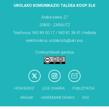
UROLAKO KOMUNIKAZIO TALDEA KOOP. ELK
Araba kalea, 27
20800 - ZARAUTZ
Telefonoa: 943 89 00 17 / 943 81 38 41 | Helbide
elektronikoa: urolakosta@ukt.eus
Codesyntaxek garatua
HONI BURUZ
LEGE OHARRA
PUBLIZITATEA
ARAUAK
HARREMANETARAKO
RSS