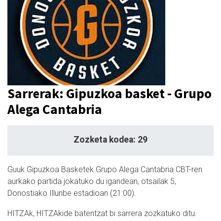
Sarrerak: Gipuzkoa basket - Grupo
Alega Cantabria
Zozketa kodea: 29
Guuk Gipuzkoa Basketek Grupo Alega Cantabria CBT-ren
aurkako partida jokatuko du igandean, otsailak 5,
Donostiako Illunbe estadioan (21:00).
HITZAk, HITZAkide batentzat bi sarrera zozkatuko ditu.