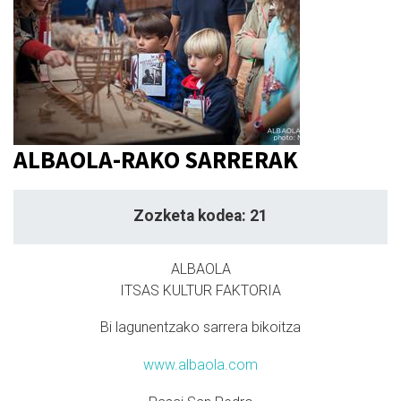
ALBAOLA-RAKO SARRERAK
Zozketa kodea: 21
ALBAOLA
ITSAS KULTUR FAKTORIA
Bi lagunentzako sarrera bikoitza
www.albaola.com