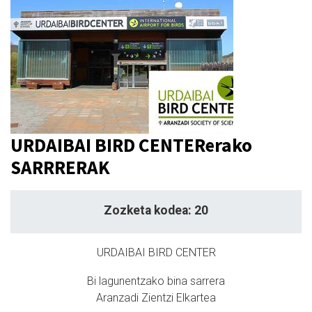
URDAIBAI BIRD CENTERerako
SARRRERAK
Zozketa kodea: 20
URDAIBAI BIRD CENTER
Bi lagunentzako bina sarrera
Aranzadi Zientzi Elkartea