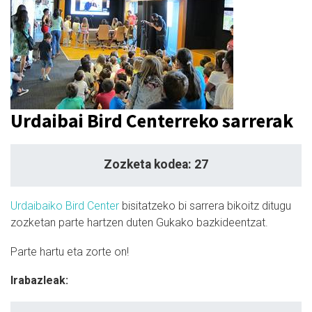
Urdaibai Bird Centerreko sarrerak
Zozketa kodea: 27
Urdaibaiko Bird Center
bisitatzeko bi sarrera bikoitz ditugu
zozketan parte hartzen duten Gukako bazkideentzat.
Parte hartu eta zorte on!
Irabazleak: