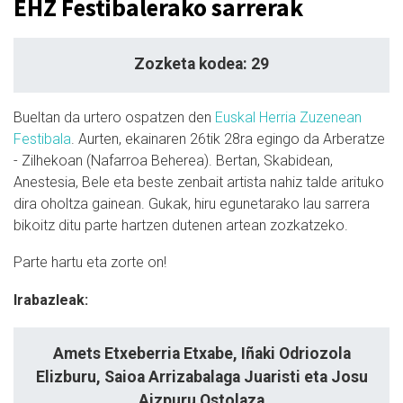
EHZ Festibalerako sarrerak
Zozketa kodea: 29
Bueltan da urtero ospatzen den
Euskal Herria Zuzenean
Festibala
. Aurten, ekainaren 26tik 28ra egingo da Arberatze
- Zilhekoan (Nafarroa Beherea). Bertan, Skabidean,
Anestesia, Bele eta beste zenbait artista nahiz talde arituko
dira oholtza gainean. Gukak, hiru egunetarako lau sarrera
bikoitz ditu parte hartzen dutenen artean zozkatzeko.
Parte hartu eta zorte on!
Irabazleak:
Amets Etxeberria Etxabe, Iñaki Odriozola
Elizburu, Saioa Arrizabalaga Juaristi eta Josu
Aizpuru Ostolaza