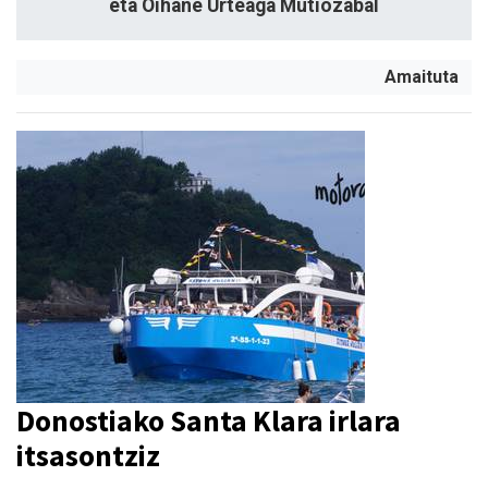
eta Oihane Urteaga Mutiozabal
Amaituta
Donostiako Santa Klara irlara
itsasontziz