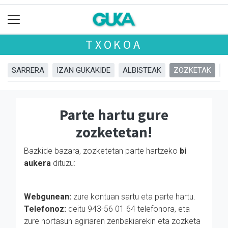
TXOKOA
SARRERA
IZAN GUKAKIDE
ALBISTEAK
ZOZKETAK
Parte hartu gure
zozketetan!
Bazkide bazara, zozketetan parte hartzeko
bi
aukera
dituzu:
Webgunean:
zure kontuan sartu eta parte hartu.
Telefonoz:
deitu 943-56 01 64 telefonora, eta
zure nortasun agiriaren zenbakiarekin eta zozketa