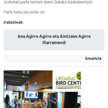
zozketan parte hartzen duten Gukako bazkideentzat.
Parte hartu eta zorte on!
Irabazleak:
Ana Agirre Agirre eta Aintzane Agirre
Illarramendi
Amaituta