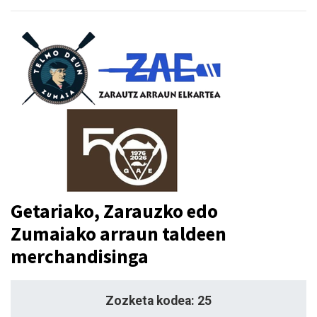
Getariako, Zarauzko edo
Zumaiako arraun taldeen
merchandisinga
Zozketa kodea: 25