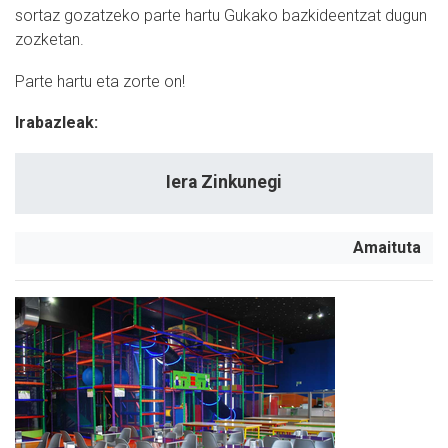
sortaz gozatzeko parte hartu Gukako bazkideentzat dugun
zozketan.
Parte hartu eta zorte on!
Irabazleak:
Iera Zinkunegi
Amaituta