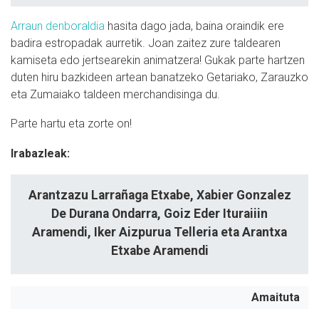
Arraun denboraldia
hasita dago jada, baina oraindik ere
badira estropadak aurretik. Joan zaitez zure taldearen
kamiseta edo jertsearekin animatzera! Gukak parte hartzen
duten hiru bazkideen artean banatzeko Getariako, Zarauzko
eta Zumaiako taldeen merchandisinga du.
Parte hartu eta zorte on!
Irabazleak:
Arantzazu Larrañaga Etxabe, Xabier Gonzalez
De Durana Ondarra, Goiz Eder Ituraiiin
Aramendi, Iker Aizpurua Telleria eta Arantxa
Etxabe Aramendi
Amaituta