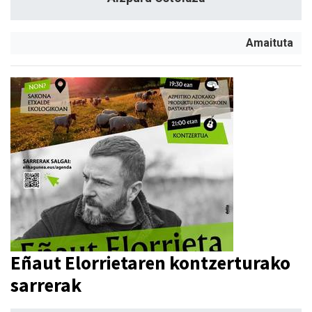
Amaituta
Eñaut Elorrietaren kontzerturako
sarrerak