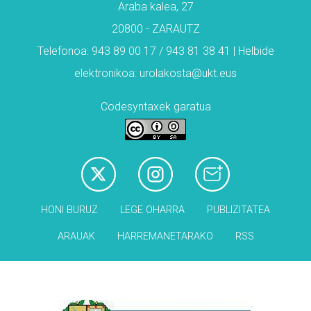
Araba kalea, 27
20800 - ZARAUTZ
Telefonoa: 943 89 00 17 / 943 81 38 41 | Helbide
elektronikoa: urolakosta@ukt.eus
Codesyntaxek garatua
HONI BURUZ
LEGE OHARRA
PUBLIZITATEA
ARAUAK
HARREMANETARAKO
RSS
Babesleak