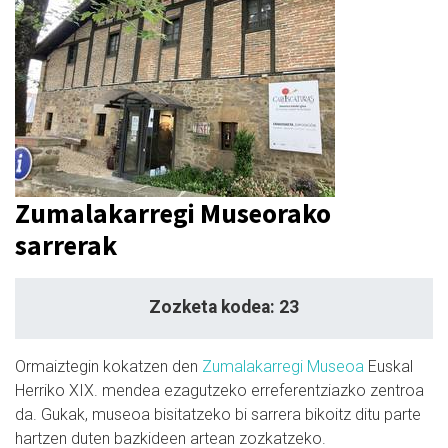
Zumalakarregi Museorako
sarrerak
Zozketa kodea: 23
Ormaiztegin kokatzen den
Zumalakarregi Museoa
Euskal
Herriko XIX. mendea ezagutzeko erreferentziazko zentroa
da. Gukak, museoa bisitatzeko bi sarrera bikoitz ditu parte
hartzen duten bazkideen artean zozkatzeko.