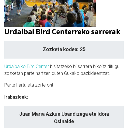
Urdaibai Bird Centerreko sarrerak
Zozketa kodea: 25
Urdaibaiko Bird Center
bisitatzeko bi sarrera bikoitz ditugu
zozketan parte hartzen duten Gukako bazkideentzat.
Parte hartu eta zorte on!
Irabazleak:
Juan Maria Azkue Usandizaga eta Idoia
Osinalde