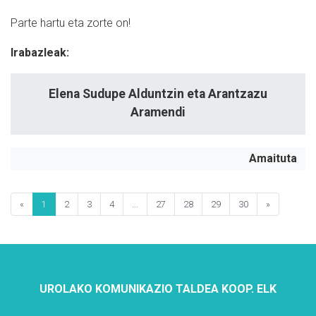
Parte hartu eta zorte on!
Irabazleak:
Elena Sudupe Alduntzin eta Arantzazu
Aramendi
Amaituta
«
1
2
3
4
...
27
28
29
30
»
UROLAKO KOMUNIKAZIO TALDEA KOOP. ELK