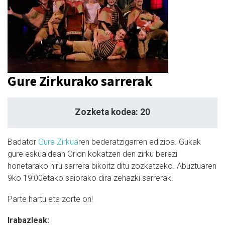
Gure Zirkurako sarrerak
Zozketa kodea: 20
Badator
Gure Zirkua
ren bederatzigarren edizioa. Gukak
gure eskualdean Orion kokatzen den zirku berezi
honetarako hiru sarrera bikoitz ditu zozkatzeko. Abuztuaren
9ko 19:00etako saiorako dira zehazki sarrerak.
Parte hartu eta zorte on!
Irabazleak: