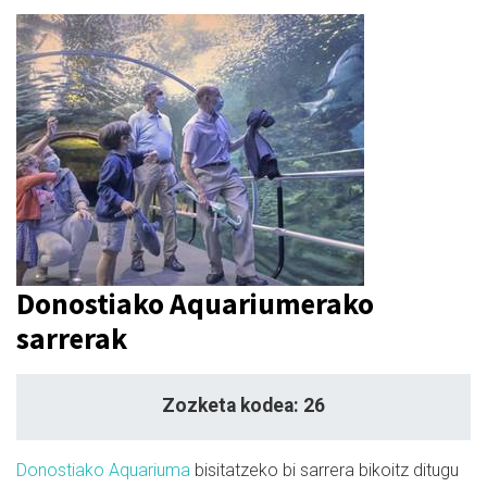
Donostiako Aquariumerako
sarrerak
Zozketa kodea: 26
Donostiako Aquariuma
bisitatzeko bi sarrera bikoitz ditugu