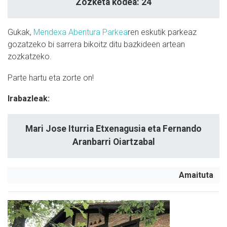
Zozketa kodea: 24
Gukak,
Mendexa Abentura Parkea
ren eskutik parkeaz
gozatzeko bi sarrera bikoitz ditu bazkideen artean
zozkatzeko.
Parte hartu eta zorte on!
Irabazleak:
Mari Jose Iturria Etxenagusia eta Fernando
Aranbarri Oiartzabal
Amaituta