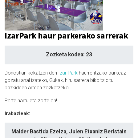
IzarPark haur parkerako sarrerak
Zozketa kodea: 23
Donostian kokatzen den
Izar Park
haurrentzako parkeaz
gozatu ahal izateko, Gukak, hiru sarrera bikoitz ditu
bazkideen artean zozkatzeko!
Parte hartu eta zorte on!
Irabazleak:
Maider Bastida Ezeiza, Julen Etxaniz Beristain