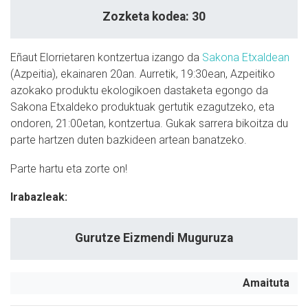
Zozketa kodea: 30
Eñaut Elorrietaren kontzertua izango da
Sakona Etxaldean
(Azpeitia), ekainaren 20an. Aurretik, 19:30ean, Azpeitiko
azokako produktu ekologikoen dastaketa egongo da
Sakona Etxaldeko produktuak gertutik ezagutzeko, eta
ondoren, 21:00etan, kontzertua. Gukak sarrera bikoitza du
parte hartzen duten bazkideen artean banatzeko.
Parte hartu eta zorte on!
Irabazleak:
Gurutze Eizmendi Muguruza
Amaituta