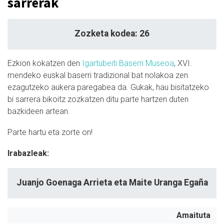
sarrerak
Zozketa kodea: 26
Ezkion kokatzen den
Igartubeiti Baserri Museoa
, XVI.
mendeko euskal baserri tradizional bat nolakoa zen
ezagutzeko aukera paregabea da. Gukak, hau bisitatzeko
bi sarrera bikoitz zozkatzen ditu parte hartzen duten
bazkideen artean.
Parte hartu eta zorte on!
Irabazleak:
Juanjo Goenaga Arrieta eta Maite Uranga Egaña
Amaituta