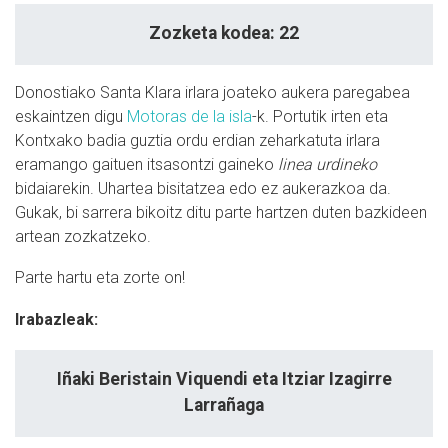
Zozketa kodea: 22
Donostiako Santa Klara irlara joateko aukera paregabea
eskaintzen digu
Motoras de la isla
-k. Portutik irten eta
Kontxako badia guztia ordu erdian zeharkatuta irlara
eramango gaituen itsasontzi gaineko
linea urdineko
bidaiarekin. Uhartea bisitatzea edo ez aukerazkoa da.
Gukak, bi sarrera bikoitz ditu parte hartzen duten bazkideen
artean zozkatzeko.
Parte hartu eta zorte on!
Irabazleak:
Iñaki Beristain Viquendi eta Itziar Izagirre
Larrañaga