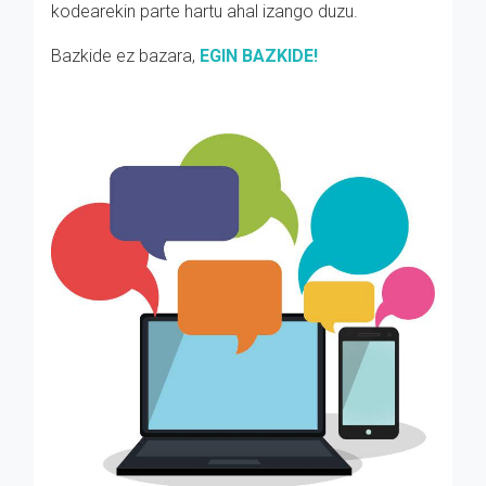
kodearekin parte hartu ahal izango duzu.
Bazkide ez bazara,
EGIN BAZKIDE!