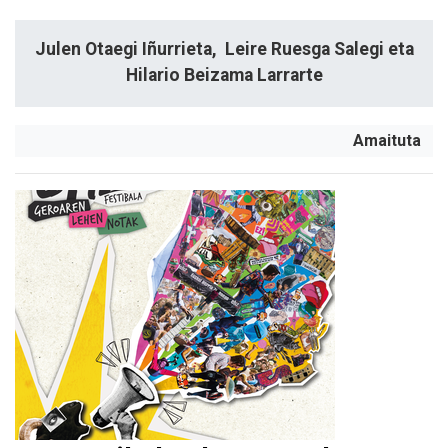
Julen Otaegi Iñurrieta, Leire Ruesga Salegi eta
Hilario Beizama Larrarte
Amaituta