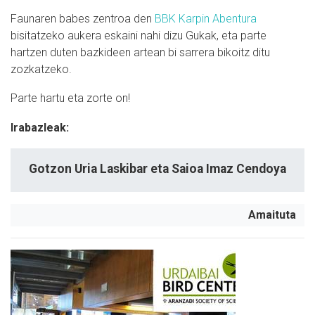
Faunaren babes zentroa den
BBK Karpin Abentura
bisitatzeko aukera eskaini nahi dizu Gukak, eta parte
hartzen duten bazkideen artean bi sarrera bikoitz ditu
zozkatzeko.
Parte hartu eta zorte on!
Irabazleak:
Gotzon Uria Laskibar eta Saioa Imaz Cendoya
Amaituta