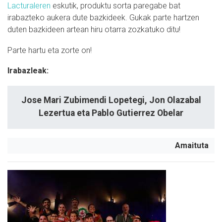
Lacturaleren
eskutik, produktu sorta paregabe bat
irabazteko aukera dute bazkideek. Gukak parte hartzen
duten bazkideen artean hiru otarra zozkatuko ditu!
Parte hartu eta zorte on!
Irabazleak:
Jose Mari Zubimendi Lopetegi, Jon Olazabal
Lezertua eta Pablo Gutierrez Obelar
Amaituta