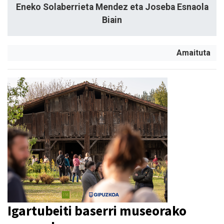
Eneko Solaberrieta Mendez eta Joseba Esnaola
Biain
Amaituta
Igartubeiti baserri museorako