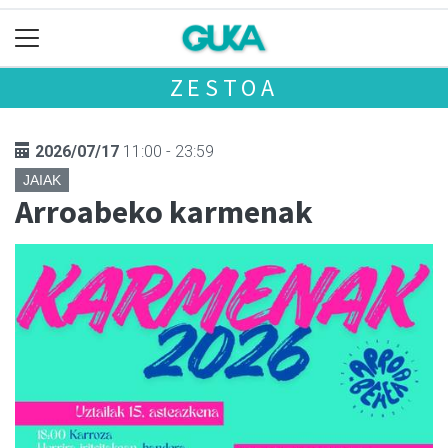
ZESTOA
2026/07/17
11:00 - 23:59
JAIAK
Arroabeko karmenak