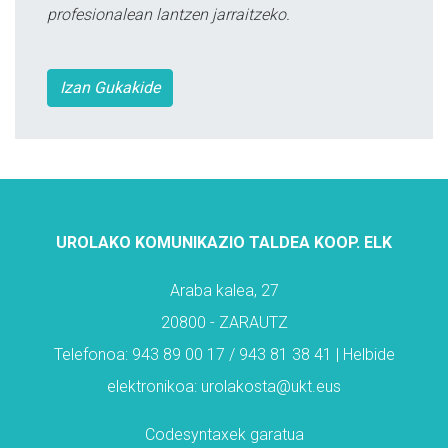
profesionalean lantzen jarraitzeko.
Izan Gukakide
UROLAKO KOMUNIKAZIO TALDEA KOOP. ELK
Araba kalea, 27
20800 - ZARAUTZ
Telefonoa: 943 89 00 17 / 943 81 38 41 | Helbide
elektronikoa: urolakosta@ukt.eus
Codesyntaxek garatua