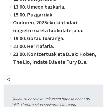
13:00. Umeen bazkaria.
15:00. Puzgarriak.
Ondoren, 2025eko kintadari
ongietorria eta txokolate jana.
19:00. Gozau txaranga.
21:00. Herri afaria.
23:00. Kontzertuak eta DJak: Hoben,
The Lio, Indate DJa eta Fury DJa.
Gukak zu bezalako irakurleen babesa behar du
tokiko informazioa euskaraz eta modu