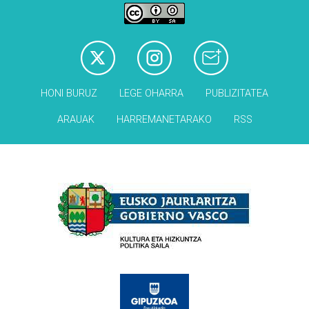
HONI BURUZ
LEGE OHARRA
PUBLIZITATEA
ARAUAK
HARREMANETARAKO
RSS
Babesleak