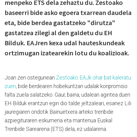
menpeko ETS dela zehaztu du. Zestoako
baseerri bide asko egoera txarrean daudela
eta, bide berdea gastatzeko "dirutza"
gastatzea zilegi al den galdetu du EH
Bilduk. EAJren kexa udal hauteskundeak
ortzimugan izatearekin lotu du koalizioak.
Joan zen ostegunean
Zestoako EAJk ohar bat kaleratu
zuen
, bide berdearen hobekuntzan udalak konpromiso
falta zuela salatzeko. Gaur, baina, udalean agintea duen
EH Bilduk erantzun egin dio talde jeltzaleari, esanez Lili
jauregiaren ondotik Bainuetxera arteko trenbide
azpiegituraren eskumena eta mantenua Euskal
Trenbide Sarearena (ETS) dela, ez udalarena.