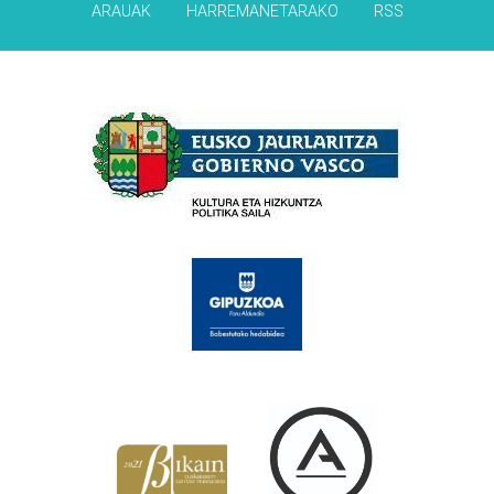
ARAUAK
HARREMANETARAKO
RSS
Babesleak