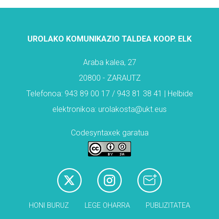
UROLAKO KOMUNIKAZIO TALDEA KOOP. ELK
Araba kalea, 27
20800 - ZARAUTZ
Telefonoa: 943 89 00 17 / 943 81 38 41 | Helbide
elektronikoa: urolakosta@ukt.eus
Codesyntaxek garatua
HONI BURUZ
LEGE OHARRA
PUBLIZITATEA