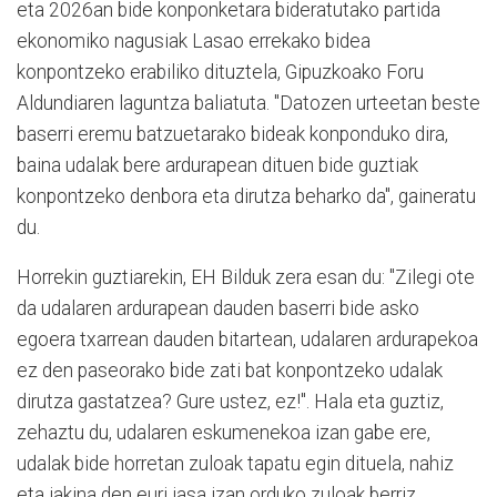
eta 2026an bide konponketara bideratutako partida
ekonomiko nagusiak Lasao errekako bidea
konpontzeko erabiliko dituztela, Gipuzkoako Foru
Aldundiaren laguntza baliatuta. "Datozen urteetan beste
baserri eremu batzuetarako bideak konponduko dira,
baina udalak bere ardurapean dituen bide guztiak
konpontzeko denbora eta dirutza beharko da", gaineratu
du.
Horrekin guztiarekin, EH Bilduk zera esan du: "Zilegi ote
da udalaren ardurapean dauden baserri bide asko
egoera txarrean dauden bitartean, udalaren ardurapekoa
ez den paseorako bide zati bat konpontzeko udalak
dirutza gastatzea? Gure ustez, ez!". Hala eta guztiz,
zehaztu du, udalaren eskumenekoa izan gabe ere,
udalak bide horretan zuloak tapatu egin dituela, nahiz
eta jakina den euri jasa izan orduko zuloak berriz