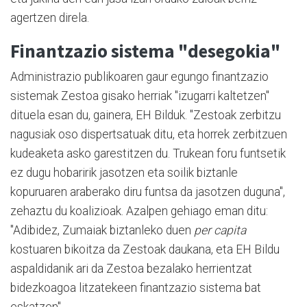
agertzen direla.
Finantzazio sistema "desegokia"
Administrazio publikoaren gaur egungo finantzazio
sistemak Zestoa gisako herriak "izugarri kaltetzen"
dituela esan du, gainera, EH Bilduk. "Zestoak zerbitzu
nagusiak oso dispertsatuak ditu, eta horrek zerbitzuen
kudeaketa asko garestitzen du. Trukean foru funtsetik
ez dugu hobaririk jasotzen eta soilik biztanle
kopuruaren araberako diru funtsa da jasotzen duguna",
zehaztu du koalizioak. Azalpen gehiago eman ditu:
"Adibidez, Zumaiak biztanleko duen
per capita
kostuaren bikoitza da Zestoak daukana, eta EH Bildu
aspaldidanik ari da Zestoa bezalako herrientzat
bidezkoagoa litzatekeen finantzazio sistema bat