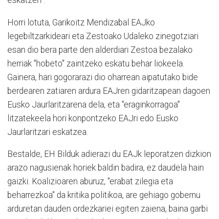
eskatzen".
Horri lotuta, Garikoitz Mendizabal EAJko
legebiltzarkideari eta Zestoako Udaleko zinegotziari
esan dio bera parte den alderdiari Zestoa bezalako
herriak "hobeto" zaintzeko eskatu behar liokeela.
Gainera, hari gogorarazi dio oharrean aipatutako bide
berdearen zatiaren ardura EAJren gidaritzapean dagoen
Eusko Jaurlaritzarena dela, eta "eraginkorragoa"
litzatekeela hori konpontzeko EAJri edo Eusko
Jaurlaritzari eskatzea.
Bestalde, EH Bilduk adierazi du EAJk leporatzen dizkion
arazo nagusienak horiek baldin badira, ez daudela hain
gaizki. Koalizioaren aburuz, "erabat zilegia eta
beharrezkoa" da kritika politikoa, are gehiago gobernu
arduretan dauden ordezkariei egiten zaiena, baina garbi