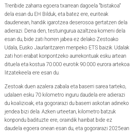
Trenbide zaharra egoera txarrean dagoela "bistakoa"
dela esan du EH Bilduk, eta batez ere, euriteak
daudenean, handik igarotzea deserosoa gertatzen dela
adierazi. Dena den, testuingurua azaltzea komeni dela
esan du, bide zati horren jabea ez delako Zestoako
Udala, Eusko Jaurlaritzaren menpeko ETS baizik. Udalak
zati hori erabat konpontzeko aurrekontuak esku artean
dituela eta kostua 70.000 eurotik 90.000 eurora artekoa
litzatekeela ere esan du.
Zestoak duen azalera zabala eta baserri sarea tarteko,
udalaen esku 70 kilometro inguru daudela ere adierazi
du koalizioak, eta gogorarazi du baserri askotan adineko
jendea bizi dela. Azken urteetan, kilometro batzuk
konpondu badituzte ere, oraindik hainbat bide ez
daudela egoera onean esan du, eta gogorarazi 2025ean