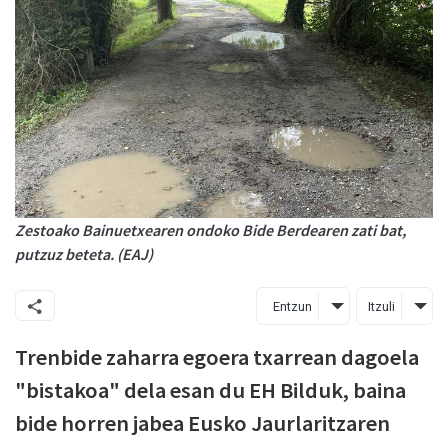
Zestoako Bainuetxearen ondoko Bide Berdearen zati bat,
putzuz beteta. (EAJ)
Entzun
Itzuli
Trenbide zaharra egoera txarrean dagoela
"bistakoa" dela esan du EH Bilduk, baina
bide horren jabea Eusko Jaurlaritzaren