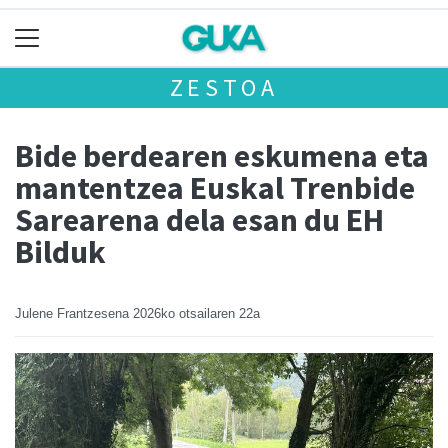
ZESTOA
Bide berdearen eskumena eta
mantentzea Euskal Trenbide
Sarearena dela esan du EH
Bilduk
Julene Frantzesena
2026ko otsailaren 22a