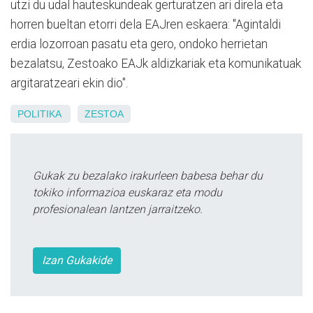
utzi du udal hauteskundeak gerturatzen ari direla eta
horren bueltan etorri dela EAJren eskaera: "Agintaldi
erdia lozorroan pasatu eta gero, ondoko herrietan
bezalatsu, Zestoako EAJk aldizkariak eta komunikatuak
argitaratzeari ekin dio".
POLITIKA
ZESTOA
Gukak zu bezalako irakurleen babesa behar du
tokiko informazioa euskaraz eta modu
profesionalean lantzen jarraitzeko.
Izan Gukakide