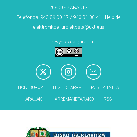
20800 - ZARAUTZ
Telefonoa: 943 89 00 17 / 943 81 38 41 | Helbide
elektronikoa: urolakosta@ukt.eus
Codesyntaxek garatua
HONI BURUZ
LEGE OHARRA
PUBLIZITATEA
ARAUAK
HARREMANETARAKO
RSS
Babesleak