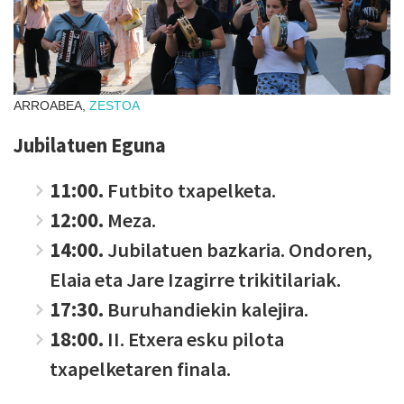
ARROABEA,
ZESTOA
Jubilatuen Eguna
11:00.
Futbito txapelketa.
12:00.
Meza.
14:00.
Jubilatuen bazkaria. Ondoren,
Elaia eta Jare Izagirre trikitilariak.
17:30.
Buruhandiekin kalejira.
18:00.
II. Etxera esku pilota
txapelketaren finala.