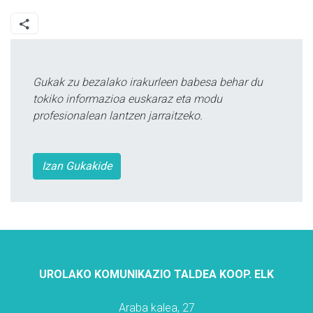
Gukak zu bezalako irakurleen babesa behar du
tokiko informazioa euskaraz eta modu
profesionalean lantzen jarraitzeko.
Izan Gukakide
UROLAKO KOMUNIKAZIO TALDEA KOOP. ELK
Araba kalea, 27