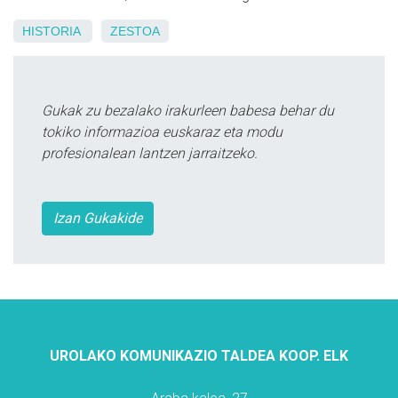
HISTORIA
ZESTOA
Gukak zu bezalako irakurleen babesa behar du
tokiko informazioa euskaraz eta modu
profesionalean lantzen jarraitzeko.
Izan Gukakide
UROLAKO KOMUNIKAZIO TALDEA KOOP. ELK