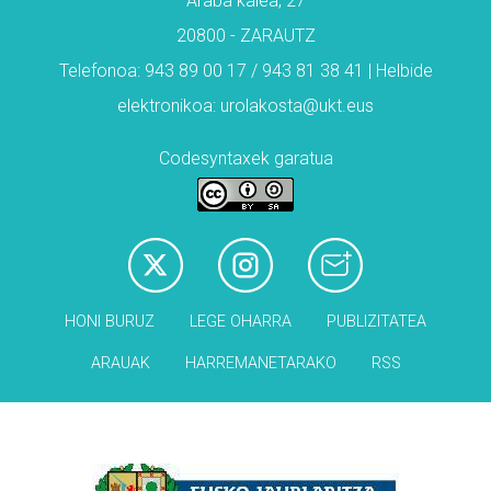
Araba kalea, 27
20800 - ZARAUTZ
Telefonoa: 943 89 00 17 / 943 81 38 41 | Helbide
elektronikoa: urolakosta@ukt.eus
Codesyntaxek garatua
HONI BURUZ
LEGE OHARRA
PUBLIZITATEA
ARAUAK
HARREMANETARAKO
RSS
Babesleak