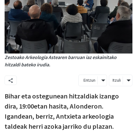
Zestoako Arkeologia Astearen barruan iaz eskainitako
hitzaldi bateko irudia.
Entzun
Itzuli
Bihar eta ostegunean hitzaldiak izango
dira, 19:00etan hasita, Alonderon.
Igandean, berriz, Antxieta arkeologia
taldeak herri azoka jarriko du plazan.