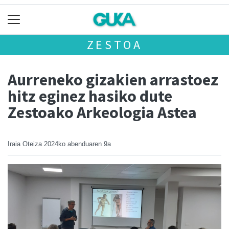
ZESTOA
Aurreneko gizakien arrastoez
hitz eginez hasiko dute
Zestoako Arkeologia Astea
Iraia Oteiza
2024ko abenduaren 9a