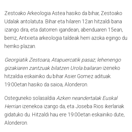
Zestoako Arkeologia Astea hasiko da bihar, Zestoako
Udalak antolatuta. Bihar eta hilaren 12an hitzaldi bana
izango dira, eta datorren igandean, abenduaren 15ean,
berriz, Antxieta arkeologia taldeak herri azoka egingo du
herriko plazan.
Georgiatik Zestoara, Atapuercatik pasaz; lehenengo
gizakiaren zantzuak bilatzen Urola bailaran
izeneko
hitzaldia eskainiko du bihar Asier Gomez adituak.
19:00etan hasiko da saioa, Alonderon.
Osteguneko solasaldia
Azken neandertalak Euskal
Herrian
izenekoa izango da, eta Joseba Rios ikerlariak
gidatuko du. Hitzaldi hau ere 19:00etan eskainiko dute,
Alonderon.