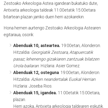
Zestoako Arkeologia Astea igandean bukatuko dute,
Antxieta arkeologia taldeak 11:00etatik 15:00etara
bitartean plazan jarriko duen herri azokarekin.
Hona hemen aurtengo Zestoako Arkeologia Astearen
egitaraua, osorik:
Abenduak 10, asteartea.
19:00etan, Alonderon.
Hitzaldia:
Georgiatik Zestoara, Atapuercatik
pasaz; lehenengo gizakiaren zantzuak bilatzen
Urola bailaran
. Hizlaria: Asier Gomez.
Abenduak 12, osteguna
. 19:00etan, Alonderon.
Hitzaldia:
Azken neandertalak Euskal Herrian
.
Hizlaria: Joseba Rios.
Abenduak 15, igandea.
11:00etatik 15:00etara,
plazan.
Herri azoka, Antxieta arkeologia taldearen eskutik.