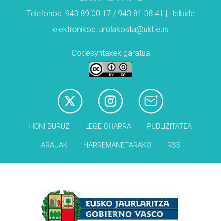
Telefonoa: 943 89 00 17 / 943 81 38 41 | Helbide
elektronikoa: urolakosta@ukt.eus
Codesyntaxek garatua
HONI BURUZ
LEGE OHARRA
PUBLIZITATEA
ARAUAK
HARREMANETARAKO
RSS
Babesleak