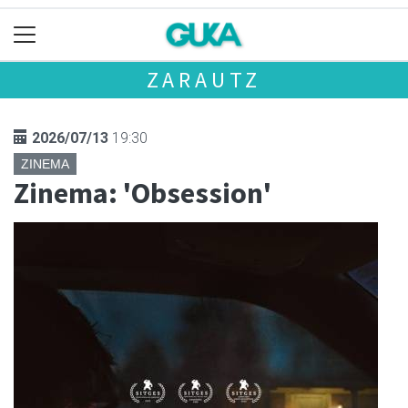
ZARAUTZ
2026/07/13
19:30
ZINEMA
Zinema: 'Obsession'