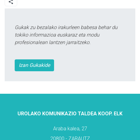
Gukak zu bezalako irakurleen babesa behar du
tokiko informazioa euskaraz eta modu
profesionalean lantzen jarraitzeko.
Izan Gukakide
UROLAKO KOMUNIKAZIO TALDEA KOOP. ELK
Araba kalea, 27
20800 - ZARAUTZ