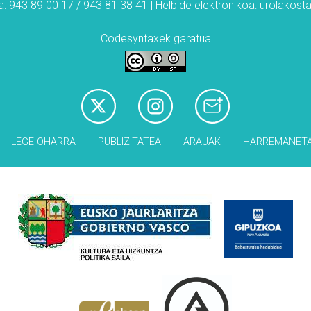
: 943 89 00 17 / 943 81 38 41 | Helbide elektronikoa: urolakos
Codesyntaxek garatua
LEGE OHARRA
PUBLIZITATEA
ARAUAK
HARREMANET
Babesleak