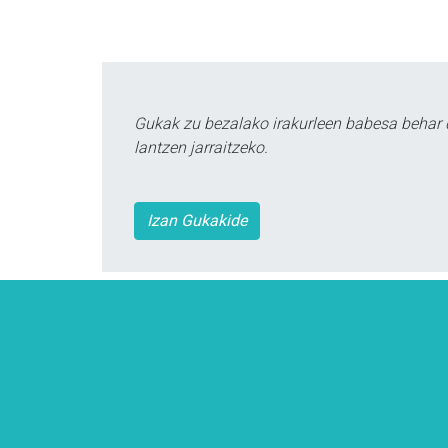
Gukak zu bezalako irakurleen babesa behar 
lantzen jarraitzeko.
Izan Gukakide