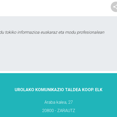
du tokiko informazioa euskaraz eta modu profesionalean
UROLAKO KOMUNIKAZIO TALDEA KOOP. ELK
Araba kalea, 27
20800 - ZARAUTZ