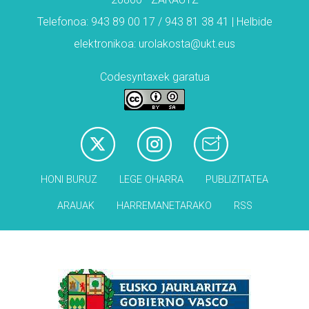
Telefonoa: 943 89 00 17 / 943 81 38 41 | Helbide
elektronikoa: urolakosta@ukt.eus
Codesyntaxek garatua
HONI BURUZ
LEGE OHARRA
PUBLIZITATEA
ARAUAK
HARREMANETARAKO
RSS
Babesleak