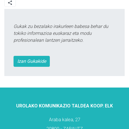
Gukak zu bezalako irakurleen babesa behar du
tokiko informazioa euskaraz eta modu
profesionalean lantzen jarraitzeko.
Izan Gukakide
UROLAKO KOMUNIKAZIO TALDEA KOOP. ELK
Araba kalea, 27
20800 - ZARAUTZ