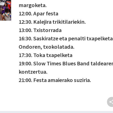
margoketa.
12:00. Apar festa
12:30. Kalejira trikitilariekin.
13:00. Txistorrada
16:30. Saskiratze eta penalti txapelketa
Ondoren, txokolatada.
17:30. Toka txapelketa
19:00. Slow Times Blues Band taldeare
kontzertua.
21:00. Festa amaierako suziria.