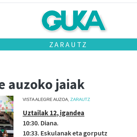
ZARAUTZ
re auzoko jaiak
VISTA ALEGRE AUZOA,
ZARAUTZ
Uztailak 12, igandea
10:30. Diana.
10:33. Eskulanak eta gorputz