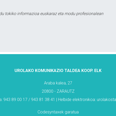
du tokiko informazioa euskaraz eta modu profesionalean
UROLAKO KOMUNIKAZIO TALDEA KOOP. ELK
Araba kalea, 27
20800 - ZARAUTZ
: 943 89 00 17 / 943 81 38 41 | Helbide elektronikoa: urolakos
Codesyntaxek garatua