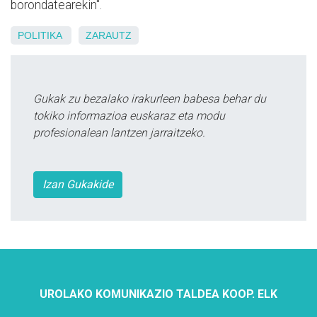
borondatearekin".
POLITIKA
ZARAUTZ
Gukak zu bezalako irakurleen babesa behar du
tokiko informazioa euskaraz eta modu
profesionalean lantzen jarraitzeko.
Izan Gukakide
UROLAKO KOMUNIKAZIO TALDEA KOOP. ELK