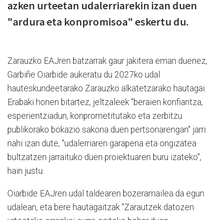
azken urteetan udalerriarekin izan duen
"ardura eta konpromisoa" eskertu du.
Zarauzko EAJren batzarrak gaur jakitera eman duenez,
Garbiñe Oiarbide aukeratu du 2027ko udal
hauteskundeetarako Zarauzko alkatetzarako hautagai.
Erabaki honen bitartez, jeltzaleek "beraien konfiantza,
esperientziadun, konprometitutako eta zerbitzu
publikorako bokazio sakona duen pertsonarengan" jarri
nahi izan dute, "udalerriaren garapena eta ongizatea
bultzatzen jarraituko duen proiektuaren buru izateko",
hain justu.
Oiarbide EAJren udal taldearen bozeramailea da egun
udalean, eta bere hautagaitzak "Zarautzek datozen