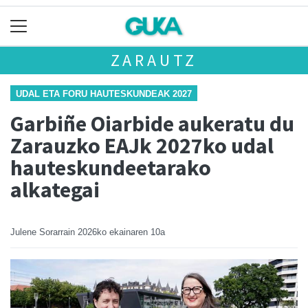
ZARAUTZ
UDAL ETA FORU HAUTESKUNDEAK 2027
Garbiñe Oiarbide aukeratu du
Zarauzko EAJk 2027ko udal
hauteskundeetarako
alkategai
Julene Sorarrain
2026ko ekainaren 10a