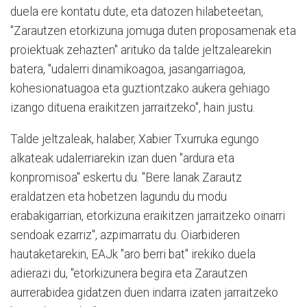
duela ere kontatu dute, eta datozen hilabeteetan,
"Zarautzen etorkizuna jomuga duten proposamenak eta
proiektuak zehazten" arituko da talde jeltzalearekin
batera, "udalerri dinamikoagoa, jasangarriagoa,
kohesionatuagoa eta guztiontzako aukera gehiago
izango dituena eraikitzen jarraitzeko", hain justu.
Talde jeltzaleak, halaber, Xabier Txurruka egungo
alkateak udalerriarekin izan duen "ardura eta
konpromisoa" eskertu du. "Bere lanak Zarautz
eraldatzen eta hobetzen lagundu du modu
erabakigarrian, etorkizuna eraikitzen jarraitzeko oinarri
sendoak ezarriz", azpimarratu du. Oiarbideren
hautaketarekin, EAJk "aro berri bat" irekiko duela
adierazi du, "etorkizunera begira eta Zarautzen
aurrerabidea gidatzen duen indarra izaten jarraitzeko