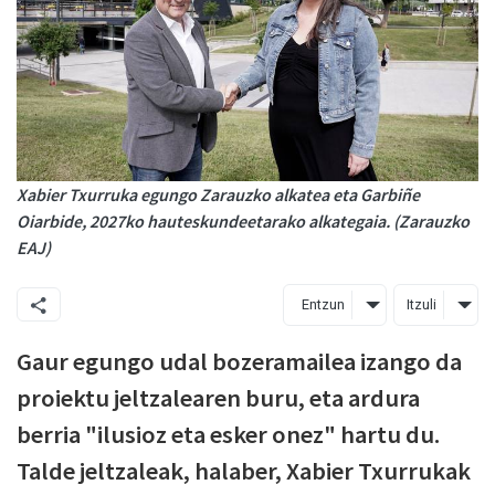
Xabier Txurruka egungo Zarauzko alkatea eta Garbiñe
Oiarbide, 2027ko hauteskundeetarako alkategaia. (Zarauzko
EAJ)
Entzun
Itzuli
Gaur egungo udal bozeramailea izango da
proiektu jeltzalearen buru, eta ardura
berria "ilusioz eta esker onez" hartu du.
Talde jeltzaleak, halaber, Xabier Txurrukak