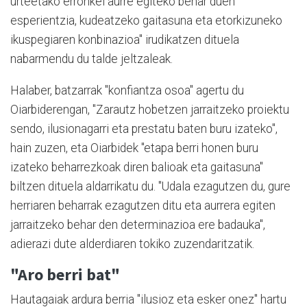
urteetako erronkei aurre egiteko behar duen
esperientzia, kudeatzeko gaitasuna eta etorkizuneko
ikuspegiaren konbinazioa" irudikatzen dituela
nabarmendu du talde jeltzaleak.
Halaber, batzarrak "konfiantza osoa" agertu du
Oiarbiderengan, "Zarautz hobetzen jarraitzeko proiektu
sendo, ilusionagarri eta prestatu baten buru izateko",
hain zuzen, eta Oiarbidek "etapa berri honen buru
izateko beharrezkoak diren balioak eta gaitasuna"
biltzen dituela aldarrikatu du. "Udala ezagutzen du, gure
herriaren beharrak ezagutzen ditu eta aurrera egiten
jarraitzeko behar den determinazioa ere badauka",
adierazi dute alderdiaren tokiko zuzendaritzatik.
"Aro berri bat"
Hautagaiak ardura berria "ilusioz eta esker onez" hartu