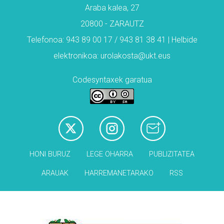
Araba kalea, 27
20800 - ZARAUTZ
Telefonoa: 943 89 00 17 / 943 81 38 41 | Helbide
elektronikoa: urolakosta@ukt.eus
Codesyntaxek garatua
HONI BURUZ
LEGE OHARRA
PUBLIZITATEA
ARAUAK
HARREMANETARAKO
RSS
Babesleak