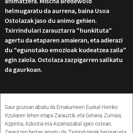
animatzera. Mischa Bredewold
helmugaratu da aurrena, baina Usoa
Ostolazak jaso du animo gehien.
Txirrindulari zarauztarra "hunkituta"
agertu da etaparen amaieran, eta adierazi
du "egunotako emozioak kudeatzea zaila"
egin zaiola. Ostolaza zazpigarren sailkatu
da gaurkoan.
Gaur goizean abiatu da Emakumeen Euskal Herriko
Itzuliaren lehen etapa Zarauztik, eta Getaria, Zumaia,
Azpeitia, Azkoitia eta Aizarnazabal igaro ostean,
Zarautzen bertan amaitu da. Txirrindulariek haizeari eta