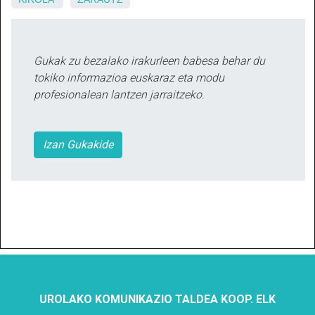
Gukak zu bezalako irakurleen babesa behar du
tokiko informazioa euskaraz eta modu
profesionalean lantzen jarraitzeko.
Izan Gukakide
UROLAKO KOMUNIKAZIO TALDEA KOOP. ELK