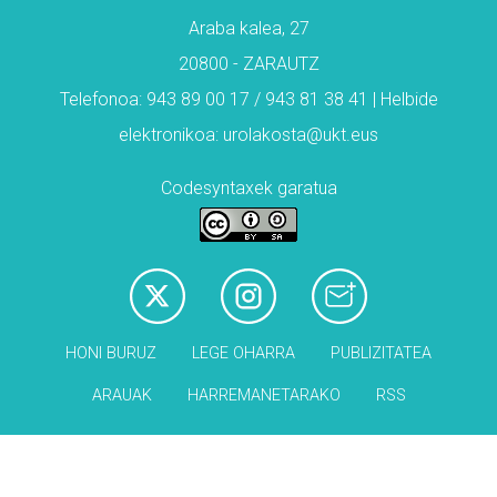
Araba kalea, 27
20800 - ZARAUTZ
Telefonoa: 943 89 00 17 / 943 81 38 41 | Helbide
elektronikoa: urolakosta@ukt.eus
Codesyntaxek garatua
HONI BURUZ
LEGE OHARRA
PUBLIZITATEA
ARAUAK
HARREMANETARAKO
RSS
Babesleak