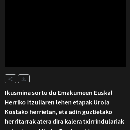
Ikusmina sortu du Emakumeen Euskal
Herriko Itzuliaren lehen etapak Urola
Kostako herrietan, eta adin guztietako
herritarrak atera dira kalera txirrindulariak