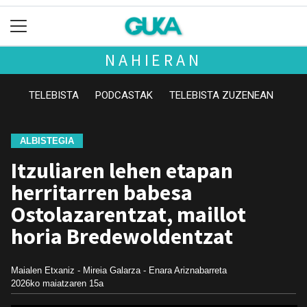
NAHIERAN
TELEBISTA
PODCASTAK
TELEBISTA ZUZENEAN
ALBISTEGIA
Itzuliaren lehen etapan
herritarren babesa
Ostolazarentzat, maillot
horia Bredewoldentzat
Maialen Etxaniz - Mireia Galarza - Enara Ariznabarreta
2026ko maiatzaren 15a