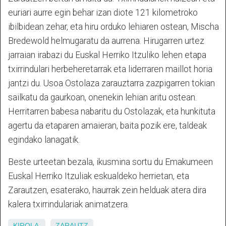
euriari aurre egin behar izan diote 121 kilometroko
ibilbidean zehar, eta hiru orduko lehiaren ostean, Mischa
Bredewold helmugaratu da aurrena. Hirugarren urtez
jarraian irabazi du Euskal Herriko Itzuliko lehen etapa
txirrindulari herbeheretarrak eta liderraren maillot horia
jantzi du. Usoa Ostolaza zarauztarra zazpigarren tokian
sailkatu da gaurkoan, onenekin lehian aritu ostean.
Herritarren babesa nabaritu du Ostolazak, eta hunkituta
agertu da etaparen amaieran, baita pozik ere, taldeak
egindako lanagatik.
Beste urteetan bezala, ikusmina sortu du Emakumeen
Euskal Herriko Itzuliak eskualdeko herrietan, eta
Zarautzen, esaterako, haurrak zein helduak atera dira
kalera txirrindulariak animatzera.
KIROLA
ZARAUTZ