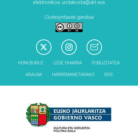
elektronikoa: urolakosta@ukt.eus
Codesyntaxek garatua
HONI BURUZ
LEGE OHARRA
PUBLIZITATEA
ARAUAK
HARREMANETARAKO
RSS
Babesleak