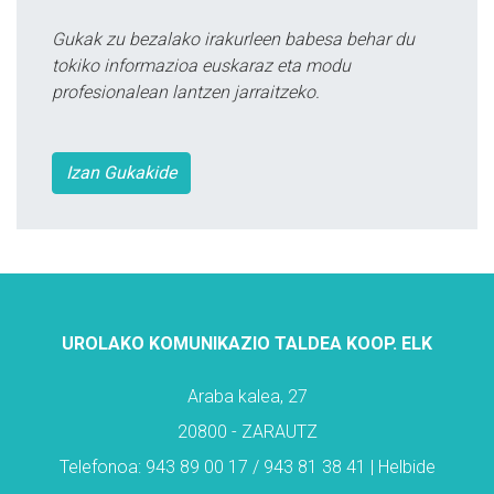
Gukak zu bezalako irakurleen babesa behar du
tokiko informazioa euskaraz eta modu
profesionalean lantzen jarraitzeko.
Izan Gukakide
UROLAKO KOMUNIKAZIO TALDEA KOOP. ELK
Araba kalea, 27
20800 - ZARAUTZ
Telefonoa: 943 89 00 17 / 943 81 38 41 | Helbide