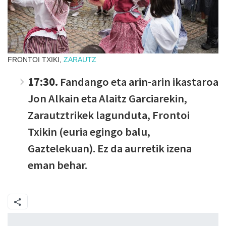
FRONTOI TXIKI,
ZARAUTZ
17:30.
Fandango eta arin-arin ikastaroa
Jon Alkain eta Alaitz Garciarekin,
Zarautztrikek lagunduta, Frontoi
Txikin (euria egingo balu,
Gaztelekuan). Ez da aurretik izena
eman behar.