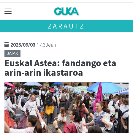
ZARAUTZ
2025/09/03
17:30ean
JAIAK
Euskal Astea: fandango eta
arin-arin ikastaroa