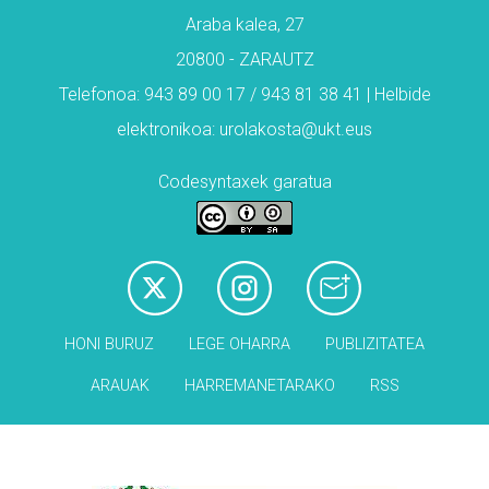
Araba kalea, 27
20800 - ZARAUTZ
Telefonoa: 943 89 00 17 / 943 81 38 41 | Helbide
elektronikoa: urolakosta@ukt.eus
Codesyntaxek garatua
HONI BURUZ
LEGE OHARRA
PUBLIZITATEA
ARAUAK
HARREMANETARAKO
RSS
Babesleak