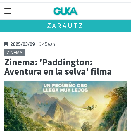
ZARAUTZ
2025/03/09
16:45ean
ZINEMA
Zinema: 'Paddington:
Aventura en la selva' filma