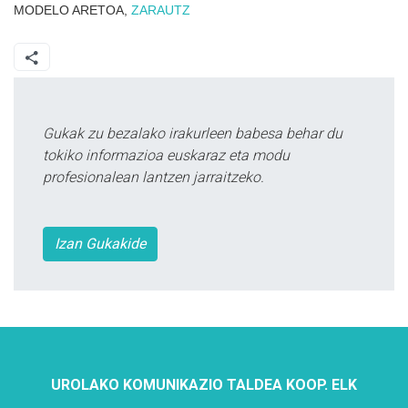
MODELO ARETOA,
ZARAUTZ
Gukak zu bezalako irakurleen babesa behar du
tokiko informazioa euskaraz eta modu
profesionalean lantzen jarraitzeko.
Izan Gukakide
UROLAKO KOMUNIKAZIO TALDEA KOOP. ELK