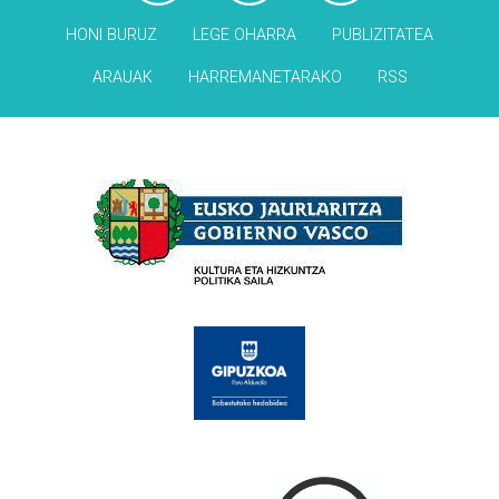
HONI BURUZ
LEGE OHARRA
PUBLIZITATEA
ARAUAK
HARREMANETARAKO
RSS
Babesleak