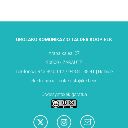
UROLAKO KOMUNIKAZIO TALDEA KOOP. ELK
Araba kalea, 27
20800 - ZARAUTZ
Telefonoa: 943 89 00 17 / 943 81 38 41 | Helbide
elektronikoa: urolakosta@ukt.eus
Codesyntaxek garatua