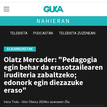
NAHIERAN
TELEBISTA
PODCASTAK
TELEBISTA ZUZENEAN
ELKARRIZKETAK
Olatz Mercader: "Pedagogia
egin behar da erasotzailearen
iruditeria zabaltzeko;
edonork egin diezazuke
eraso"
Intza Trula - Urtzi Oteiza
2024ko azaroaren 25a