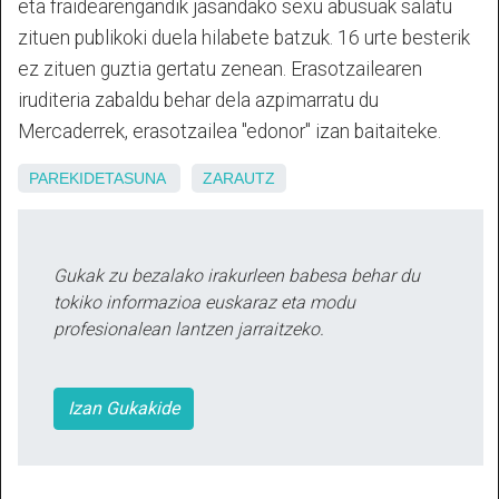
eta fraidearengandik jasandako sexu abusuak salatu
zituen publikoki duela hilabete batzuk. 16 urte besterik
ez zituen guztia gertatu zenean. Erasotzailearen
iruditeria zabaldu behar dela azpimarratu du
Mercaderrek, erasotzailea "edonor" izan baitaiteke.
PAREKIDETASUNA
ZARAUTZ
Gukak zu bezalako irakurleen babesa behar du
tokiko informazioa euskaraz eta modu
profesionalean lantzen jarraitzeko.
Izan Gukakide