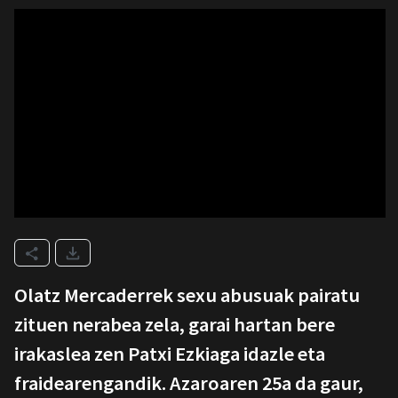
Olatz Mercaderrek sexu abusuak pairatu
zituen nerabea zela, garai hartan bere
irakaslea zen Patxi Ezkiaga idazle eta
fraidearengandik. Azaroaren 25a da gaur,