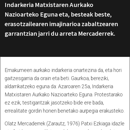
Indarkeria Matxistaren Aurkako
Nazioarteko Eguna eta, besteak beste,
erasotzailearen imajinarioa zabaltzearen
garrantzian jarri du arreta Mercaderrek.
Emakumeen aurkako indarkeria onartezina da, eta hori
gaitzesgarria da orain eta beti. Gaurkoa, bereziki,
aldarrikatzeko eguna da: Azaroaren 25a, Indarkeria
Matxistaren Aurkako Nazioarteko Eguna. Protestarako
ez ezik, testigantzak jasotzeko bide ere bada,
errealitate gordin honen benetako aurpegia erakusteko.
Olatz Mercaderrek (Zarautz, 1976) Patxi Ezkiaga idazle