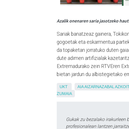
Azalik onenaren saria jasotzeko haut
Sariak banatzeaz gainera, Tokiko
gogoetak eta eskarmentua parteka
da topaketan jorratuko duten gai
dute adimen artifizialak kazetarit
Extremadurako zein RTVEren Extr
bietan jardun du albistegietako e
UKT
AIA
AIZARNAZABAL
AZKOIT
ZUMAIA
Gukak zu bezalako irakurleen 
profesionalean lantzen jarraitz