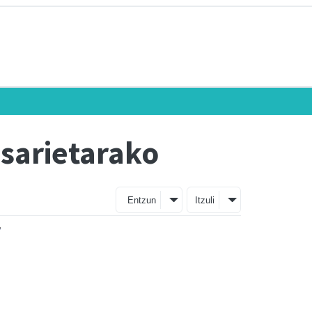
 sarietarako
Entzun
Itzuli