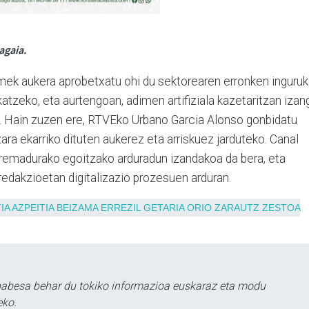
agaia.
mek aukera aprobetxatu ohi du sektorearen erronken inguru
tzeko, eta aurtengoan, adimen artifiziala kazetaritzan izan
a. Hain zuzen ere, RTVEko Urbano Garcia Alonso gonbidatu
zara ekarriko dituten aukerez eta arriskuez jarduteko. Canal
emadurako egoitzako arduradun izandakoa da bera, eta
rredakzioetan digitalizazio prozesuen arduran.
IA
AZPEITIA
BEIZAMA
ERREZIL
GETARIA
ORIO
ZARAUTZ
ZESTOA
babesa behar du tokiko informazioa euskaraz eta modu
eko.