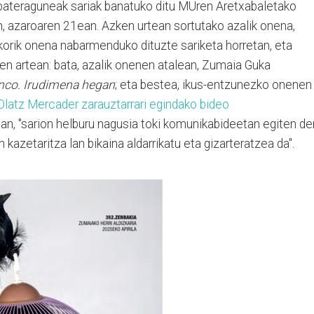
ateraguneak sariak banatuko ditu MUren Aretxabaletako
 azaroaren 21ean. Azken urtean sortutako azalik onena,
korik onena nabarmenduko dituzte sariketa horretan, eta
sten artean: bata, azalik onenen atalean, Zumaia Guka
nco. Irudimena hegan
; eta bestea, ikus-entzunezko onenen
Olatz Mercader zarauztarrari egindako bideo
etan, "sarion helburu nagusia toki komunikabideetan egiten de
 kazetaritza lan bikaina aldarrikatu eta gizarteratzea da".