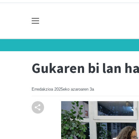
Gukaren bi lan h
Erredakzioa
2025eko azaroaren 3a