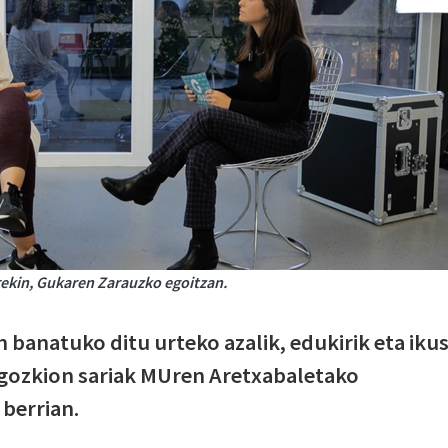
rekin, Gukaren Zarauzko egoitzan.
banatuko ditu urteko azalik, edukirik eta ikus
gozkion sariak MUren Aretxabaletako
berrian.