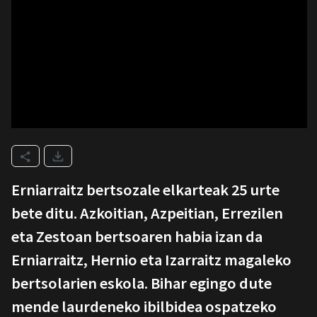
Erniarraitz bertsozale elkarteak 25 urte
bete ditu. Azkoitian, Azpeitian, Errezilen
eta Zestoan bertsoaren habia izan da
Erniarraitz, Hernio eta Izarraitz magaleko
bertsolarien eskola. Bihar egingo dute
mende laurdeneko ibilbidea ospatzeko