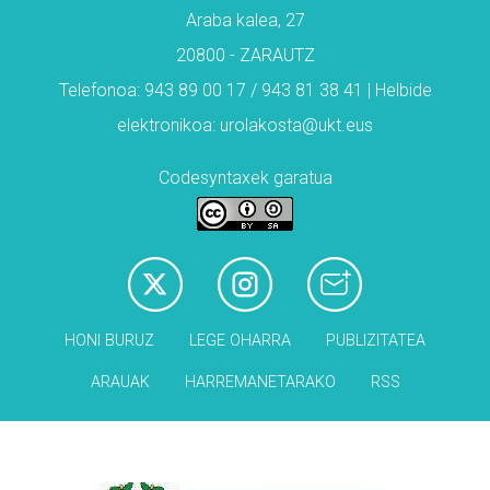
Araba kalea, 27
20800 - ZARAUTZ
Telefonoa: 943 89 00 17 / 943 81 38 41 | Helbide
elektronikoa: urolakosta@ukt.eus
Codesyntaxek garatua
HONI BURUZ
LEGE OHARRA
PUBLIZITATEA
ARAUAK
HARREMANETARAKO
RSS
Babesleak