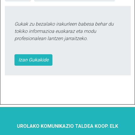
Gukak zu bezalako irakurleen babesa behar du
tokiko informazioa euskaraz eta modu
profesionalean lantzen jarraitzeko.
Izan Gukakide
UROLAKO KOMUNIKAZIO TALDEA KOOP. ELK