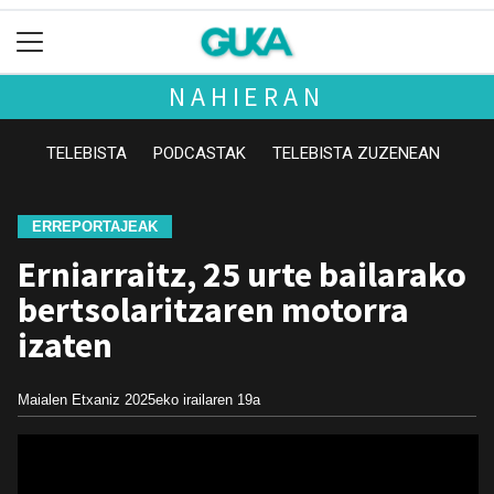
NAHIERAN
TELEBISTA
PODCASTAK
TELEBISTA ZUZENEAN
ERREPORTAJEAK
Erniarraitz, 25 urte bailarako
bertsolaritzaren motorra
izaten
Maialen Etxaniz
2025eko irailaren 19a