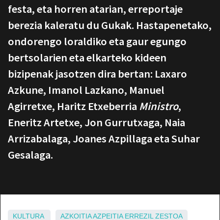
festa, eta horren atarian, erreportaje
berezia kaleratu du Gukak. Hastapenetako,
ondorengo loraldiko eta gaur egungo
bertsolarien eta elkarteko kideen
bizipenak jasotzen dira bertan: Laxaro
Azkune, Imanol Lazkano, Manuel
Agirretxe, Haritz Etxeberria
Ministro
,
Eneritz Artetxe, Jon Gurrutxaga, Naia
Arrizabalaga, Joanes Azpillaga eta Suhar
Gesalaga.
KULTURA
AZKOITIA
AZPEITIA
ERREZIL
ZESTOA