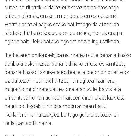
duten herritarrak, erdaraz euskaraz baino erosoago
aritzen direnak, euskara menderatzen ez dutenak.
Horren arrazoi nagusietako bat izango da atzerrian
jaiotako biztanle kopuruaren gorakada, horrek eragin
egiten baitu leku bateko egoera soziolinguistikoan.
Ikerketaren ondorioek, baina, merezi dute behar adinako
denbora eskaintzea, behar adinako arreta eskaintzea,
behar adinako irakurketa egitea; eta ondorio horiek etor
ez daitezen neurriak hartzea, lan egitea. Izan ere,
migrazio mugimenduak ez dira erantzule, baizik eta
errealitate horren aurrean hartzen diren erabakiak eta
neurri politikoak. Ezin dira modu arinean hartu
ikerlanaren emaitzak, ez baitago gurera datozenen
teilatuan soilik harria.