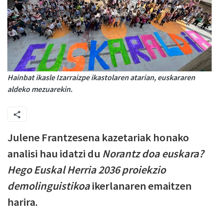
Hainbat ikasle Izarraizpe ikastolaren atarian, euskararen
aldeko mezuarekin.
Julene Frantzesena kazetariak honako
analisi hau idatzi du
Norantz doa euskara?
Hego Euskal Herria 2036 proiekzio
demolinguistikoa
ikerlanaren emaitzen
harira.