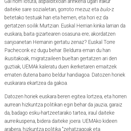
Gai horri lotuta, aspalditxoan arinkeria ugari irakur
daiteke sare sozialetan, gorroto mezuz eta
bulo
-z
betetako testuak han eta hemen, eta hori ez da
gertatzen soilik Murtzian. Euskal Herrian kinka larrian da
euskara, baita gizartearen osasuna ere; akordatzen
sanjoanetan Hernanin gertatu zenaz? Euskal Torre
Pachecorik ez dugu behar. Beldurra eman du han
ikusitakoak, migratzaileen bueltan gertatzen ari den
guztiak, UEMAk kaleratu duen ikerketaren emaitzek
ematen dutena baino beldur handiagoa. Datozen horiek
euskarara ekartzea da gakoa.
Datozen horiek euskara beren egitea lortzea, eta horren
aurrean hizkuntza politikan egin behar da jauzia; garaiz
da, badago esku-hartzeetarako tartea, iraul daiteke
aurreikuspena, bidera daiteke joera. UEMAko kideen
arabera, hizkuntza politika "zehatzagoak eta