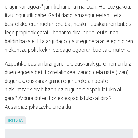
eraginkorragoak" jarri behar dira martxan. Hortxe gakoa,
itzulingururik gabe. Garbi dago: arnasguneetan –eta
bestelako eremuetan ere bai, noski– euskararen babes
lege propioak garatu beharko dira, horiei eutsi nahi
baldin bazaie. Eta argi dago: gaur egunera arte egin diren
hizkuntza politikekin ez dago egoerari buelta ematerik.
Azpeitiko oasian bizi garenok, euskarak gure herrian bizi
duen egoera beti horrelakoxea izango dela uste (izan)
dugunok, euskaraz gaindi egunerokoan beste
hizkuntzarik erabiltzen ez dugunok: espabilatuko al
gara? Ardura duten horiek espabilatuko al dira?
Ausardiaz jokatzeko unea da.
IRITZIA