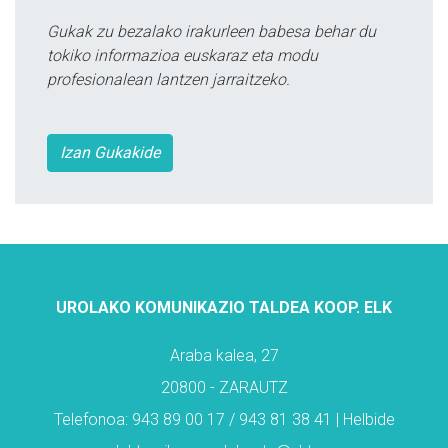
Gukak zu bezalako irakurleen babesa behar du
tokiko informazioa euskaraz eta modu
profesionalean lantzen jarraitzeko.
Izan Gukakide
UROLAKO KOMUNIKAZIO TALDEA KOOP. ELK
Araba kalea, 27
20800 - ZARAUTZ
Telefonoa: 943 89 00 17 / 943 81 38 41 | Helbide