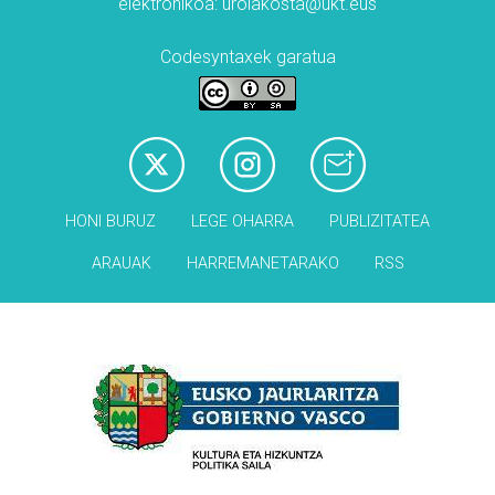
elektronikoa: urolakosta@ukt.eus
Codesyntaxek garatua
HONI BURUZ
LEGE OHARRA
PUBLIZITATEA
ARAUAK
HARREMANETARAKO
RSS
Babesleak