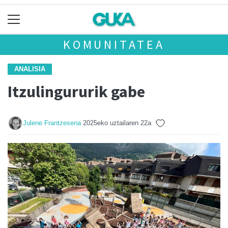
KOMUNITATEA
ANALISIA
Itzulingururik gabe
Julene Frantzesena
2025eko uztailaren 22a