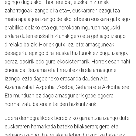
egingo dugulako –hori ere bai, euskal hiztunak
zaharragoak izango dira eta–, euskararen ezagutza
maila apalagoa izango delako, etxean euskara gutxiago
erabiliko delako eta egunerokoan inguruan nagusiki
erdara duten euskal hiztunak gero eta gehiago izango
direlako baizik. Horiek gutxi ez, eta: arnasguneak
desagertu egingo dira; euskal hiztunok ez dugu izango,
beraz, oasirik edo gure ekosistemarik. Horrek esan nahi
duena da Beizama eta Errezil ez direla arnasgune
izango, ezta dagoeneko erasanda dauden Aia,
Aizarnazabal, Azpeitia, Zestoa, Getaria eta Azkoitia ere.
Eta munduan ez dago arnasgunerik gabe egoera
normalizatu batera iritsi den hizkuntzarik.
Joera demografikoek berebiziko garrantzia izango dute
euskararen hamarkada bateko bilakaeran; gero eta
gehiago izango dira euskara lehen hizkuntza bakar ez