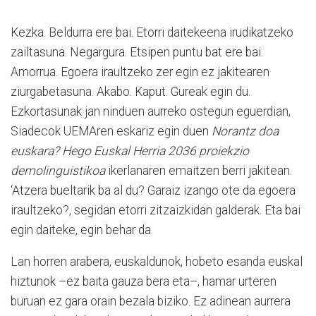
Kezka. Beldurra ere bai. Etorri daitekeena irudikatzeko
zailtasuna. Negargura. Etsipen puntu bat ere bai.
Amorrua. Egoera iraultzeko zer egin ez jakitearen
ziurgabetasuna. Akabo. Kaput. Gureak egin du.
Ezkortasunak jan ninduen aurreko ostegun eguerdian,
Siadecok UEMAren eskariz egin duen
Norantz doa
euskara? Hego Euskal Herria 2036 proiekzio
demolinguistikoa
ikerlanaren emaitzen berri jakitean.
‘Atzera bueltarik ba al du? Garaiz izango ote da egoera
iraultzeko?, segidan etorri zitzaizkidan galderak. Eta bai
egin daiteke, egin behar da.
Lan horren arabera, euskaldunok, hobeto esanda euskal
hiztunok –ez baita gauza bera eta–, hamar urteren
buruan ez gara orain bezala biziko. Ez adinean aurrera