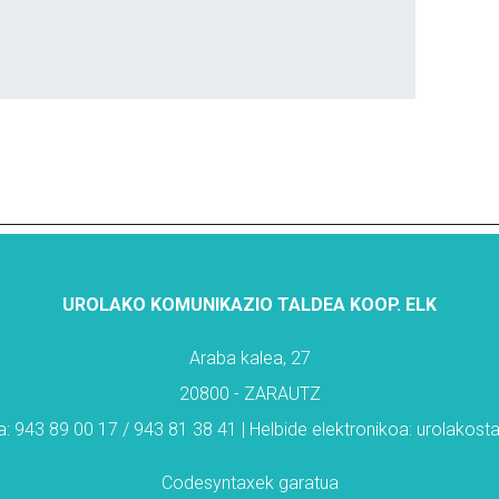
UROLAKO KOMUNIKAZIO TALDEA KOOP. ELK
Araba kalea, 27
20800 - ZARAUTZ
: 943 89 00 17 / 943 81 38 41 | Helbide elektronikoa: urolakos
Codesyntaxek garatua