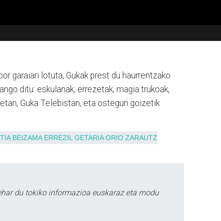
or garaiari lotuta, Gukak prest du haurrentzako
zango ditu: eskulanak, errezetak, magia trukoak,
00etan, Guka Telebistan, eta ostegun goizetik
TIA
BEIZAMA
ERREZIL
GETARIA
ORIO
ZARAUTZ
ehar du tokiko informazioa euskaraz eta modu