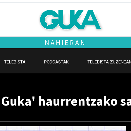
NAHIERAN
TELEBISTA
PODCASTAK
TELEBISTA ZUZENEA
1, Guka' haurrentzako s