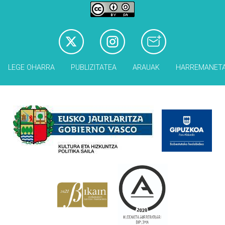
LEGE OHARRA
PUBLIZITATEA
ARAUAK
HARREMANET
Babesleak