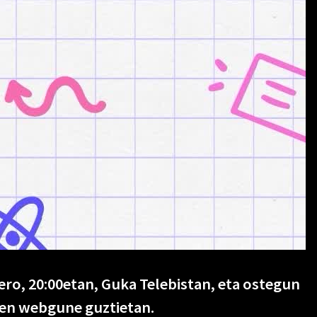
ero, 20:00etan, Guka Telebistan, eta ostegun
ren webgune guztietan.