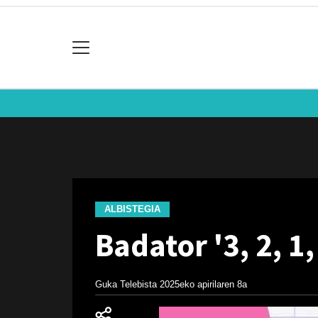
ALBISTEGIA
Badator '3, 2, 
Guka Telebista
2025eko apirilaren 8a