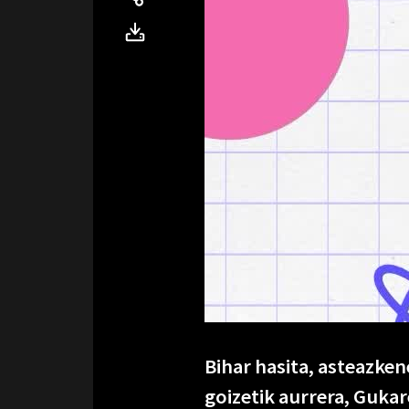
Bihar hasita, asteazken
goizetik aurrera, Guka