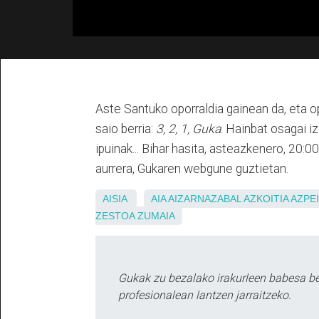
Aste Santuko oporraldia gainean da, eta op
saio berria:
3, 2, 1, Guka
. Hainbat osagai i
ipuinak... Bihar hasita, asteazkenero, 20:
aurrera, Gukaren webgune guztietan.
AISIA
AIA
AIZARNAZABAL
AZKOITIA
AZPEI
ZESTOA
ZUMAIA
Gukak zu bezalako irakurleen babesa b
profesionalean lantzen jarraitzeko.