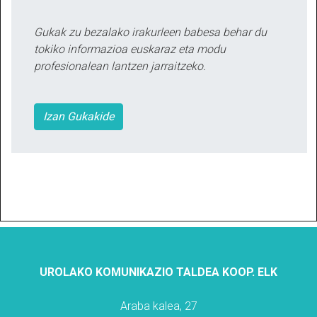
Gukak zu bezalako irakurleen babesa behar du
tokiko informazioa euskaraz eta modu
profesionalean lantzen jarraitzeko.
Izan Gukakide
UROLAKO KOMUNIKAZIO TALDEA KOOP. ELK
Araba kalea, 27