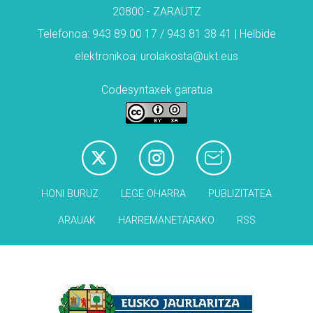
20800 - ZARAUTZ
Telefonoa: 943 89 00 17 / 943 81 38 41 | Helbide
elektronikoa: urolakosta@ukt.eus
Codesyntaxek garatua
HONI BURUZ
LEGE OHARRA
PUBLIZITATEA
ARAUAK
HARREMANETARAKO
RSS
Babesleak