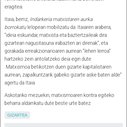
eragitea.
Itaia, berriz,
Indarkeria matxistaren aurka
borrokatu
lelopean mobilizatu da. Itaiaren arabera,
"ideia eskuindar, matxista eta baztertzaileak dira
gizartean nagusitasuna irabazten ari direnak", eta
gorakada erreakzionarioaren aurrean "lehen lerroa"
hartzeko zein antolatzeko deia egin dute.
Matxismoa
betikotzen duen gizarte kapitalistaren
aurrean, zapalkuntzarik gabeko gizarte aske baten alde"
agertu da Itaia.
Askotariko mezuekin, matxismoaren kontra egiteko
beharra aldarrikatu dute beste urte batez.
GIZARTEA