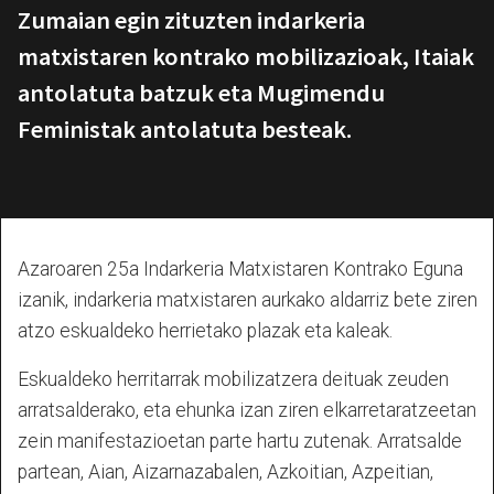
Zumaian egin zituzten indarkeria
matxistaren kontrako mobilizazioak, Itaiak
antolatuta batzuk eta Mugimendu
Feministak antolatuta besteak.
Azaroaren 25a Indarkeria Matxistaren Kontrako Eguna
izanik, indarkeria matxistaren aurkako aldarriz bete ziren
atzo eskualdeko herrietako plazak eta kaleak.
Eskualdeko herritarrak mobilizatzera deituak zeuden
arratsalderako, eta ehunka izan ziren elkarretaratzeetan
zein manifestazioetan parte hartu zutenak. Arratsalde
partean, Aian, Aizarnazabalen, Azkoitian, Azpeitian,