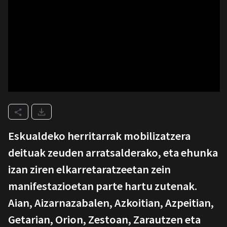
Eskualdeko herritarrak mobilizatzera
deituak zeuden arratsalderako, eta ehunka
izan ziren elkarretaratzeetan zein
manifestazioetan parte hartu zutenak.
Aian, Aizarnazabalen, Azkoitian, Azpeitian,
Getarian, Orion, Zestoan, Zarautzen eta