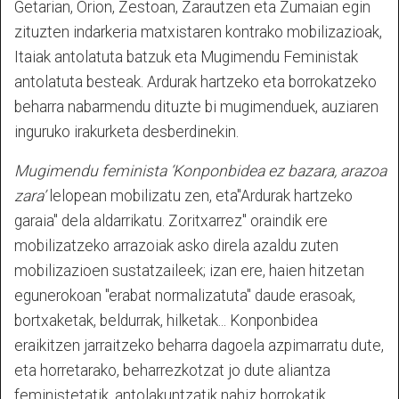
Getarian, Orion, Zestoan, Zarautzen eta Zumaian egin
zituzten indarkeria matxistaren kontrako mobilizazioak,
Itaiak antolatuta batzuk eta Mugimendu Feministak
antolatuta besteak. Ardurak hartzeko eta borrokatzeko
beharra nabarmendu dituzte bi mugimenduek, auziaren
inguruko irakurketa desberdinekin.
Mugimendu feminista ‘Konponbidea ez bazara, arazoa
zara’
lelopean mobilizatu zen, eta"Ardurak hartzeko
garaia" dela aldarrikatu. Zoritxarrez" oraindik ere
mobilizatzeko arrazoiak asko direla azaldu zuten
mobilizazioen sustatzaileek; izan ere, haien hitzetan
egunerokoan "erabat normalizatuta" daude erasoak,
bortxaketak, beldurrak, hilketak... Konponbidea
eraikitzen jarraitzeko beharra dagoela azpimarratu dute,
eta horretarako, beharrezkotzat jo dute aliantza
feministetatik, antolakuntzatik nahiz borrokatik