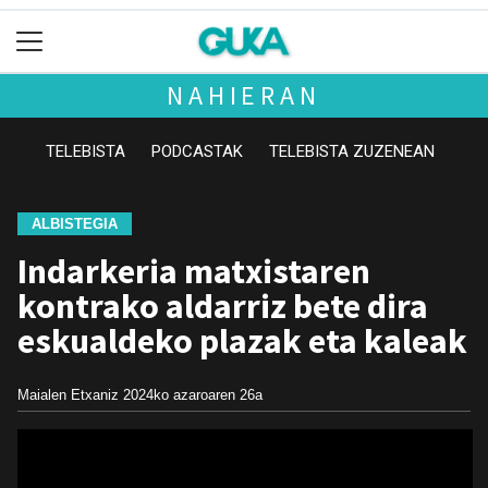
NAHIERAN
TELEBISTA
PODCASTAK
TELEBISTA ZUZENEAN
ALBISTEGIA
Indarkeria matxistaren
kontrako aldarriz bete dira
eskualdeko plazak eta kaleak
Maialen Etxaniz
2024ko azaroaren 26a