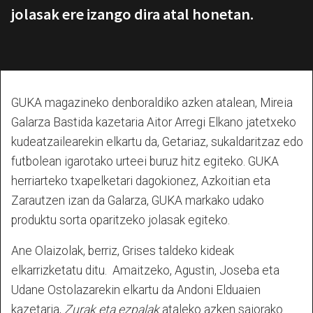
jolasak ere izango dira atal honetan.
GUKA magazineko denboraldiko azken atalean, Mireia
Galarza Bastida kazetaria Aitor Arregi Elkano jatetxeko
kudeatzailearekin elkartu da, Getariaz, sukaldaritzaz edo
futbolean igarotako urteei buruz hitz egiteko. GUKA
herriarteko txapelketari dagokionez, Azkoitian eta
Zarautzen izan da Galarza, GUKA markako udako
produktu sorta oparitzeko jolasak egiteko.
Ane Olaizolak, berriz, Grises taldeko kideak
elkarrizketatu ditu. Amaitzeko, Agustin, Joseba eta
Udane Ostolazarekin elkartu da Andoni Elduaien
kazetaria,
Zurak eta ezpalak
ataleko azken saiorako.