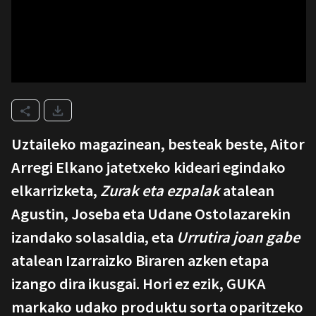
Uztaileko magazinean, besteak beste, Aitor
Arregi Elkano jatetxeko kideari egindako
elkarrizketa,
Zurak eta ezpalak
atalean
Agustin, Joseba eta Udane Ostolazarekin
izandako solasaldia, eta
Urrutira joan gabe
atalean Izarraizko Biraren azken etapa
izango dira ikusgai. Hori ez ezik, GUKA
markako udako produktu sorta oparitzeko