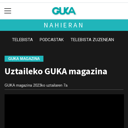
NAHIERAN
TELEBISTA
PODCASTAK
TELEBISTA ZUZENEAN
GUKA MAGAZINA
Uztaileko GUKA magazina
GUKA magazina
2023ko uztailaren 7a