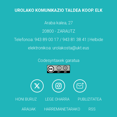
UROLAKO KOMUNIKAZIO TALDEA KOOP. ELK
Araba kalea, 27
20800 - ZARAUTZ
Telefonoa: 943 89 00 17 / 943 81 38 41 | Helbide
elektronikoa: urolakosta@ukt.eus
Codesyntaxek garatua
HONI BURUZ
LEGE OHARRA
PUBLIZITATEA
ARAUAK
HARREMANETARAKO
RSS