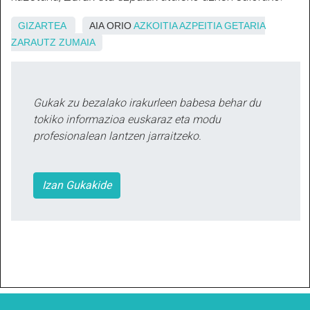
GIZARTEA
AIA ORIO
AZKOITIA
AZPEITIA
GETARIA
ZARAUTZ
ZUMAIA
Gukak zu bezalako irakurleen babesa behar du
tokiko informazioa euskaraz eta modu
profesionalean lantzen jarraitzeko.
Izan Gukakide