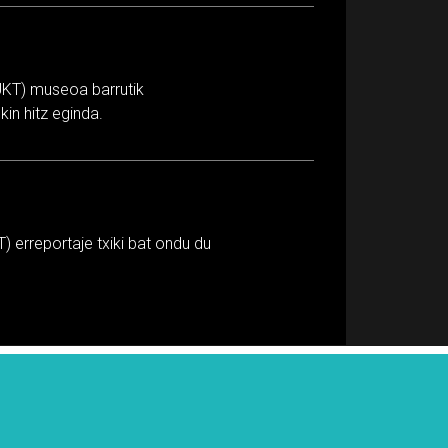
UKT) museoa barrutik
in hitz eginda.
 erreportaje txiki bat ondu du