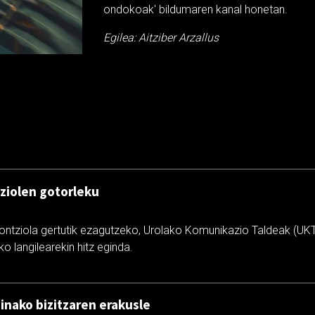
ondokoak' bildumaren kanal honetan.
Egilea: Aitziber Arzallus
ziolen gotorleku
ontziola gertutik ezagutzeko, Urolako Komunikazio Taldeak (UKT)
ko langilearekin hitz eginda.
zinako bizitzaren erakusle