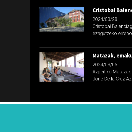
Cristobal Bale
2024/03/28
Cristobal Balencia
ezagutzeko errepor
Matazak, emaku
2024/03/05
Azpeitiko Matazak 
Jone De la Cruz Az