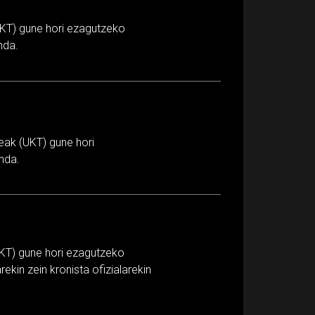
KT) gune hori ezagutzeko
nda.
deak (UKT) gune hori
inda.
UKT) gune hori ezagutzeko
ekin zein kronista ofizialarekin