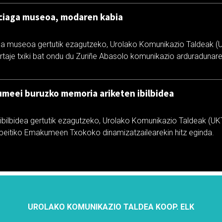
nciaga museoa, modaren kabia
ga museoa gertutik ezagutzeko, Urolako Komunikazio Taldeak (
taje txiki bat ondu du Zuriñe Abasolo komunikazio arduradunarek
meei buruzko memoria ariketen ibilbidea
ibilbidea gertutik ezagutzeko, Urolako Komunikazio Taldeak (UKT)
peitiko Emakumeen Txokoko dinamizatzailearekin hitz eginda.
UROLAKO KOMUNIKAZIO TALDEA KOOP. ELK