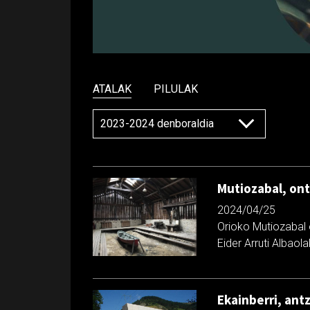
ATALAK
PILULAK
Mutiozabal, ont
2024/04/25
Orioko Mutiozabal 
Eider Arruti Albaola
Ekainberri, ant