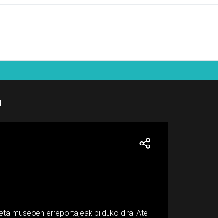
N
eta museoen erreportajeak bilduko dira 'Ate