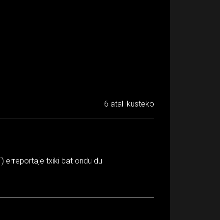
6 atal ikusteko
 erreportaje txiki bat ondu du