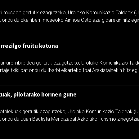
ri museoa gertutik ezagutzeko, Urolako Komunikazio Taldeak (U
at ondu du Ekainberri museoko Ainhoa Ostolaza gidarekin hitz egi
Errezilgo fruitu kutuna
garraren ibilbidea gertutik ezagutzeko, Urolako Komunikazio Tal
aje txiki bat ondu du Ibarbi elkarteko Ibai Arakistainekin hitz eg
kuak, pilotarako hormen gune
ilotalekuak gertutik ezagutzeko, Urolako Komunikazio Taldeak (
at ondu du Juan Bautista Mendizabal Azkoitiko Turismo zinegotziar