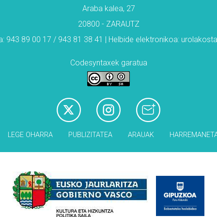
Araba kalea, 27
20800 - ZARAUTZ
: 943 89 00 17 / 943 81 38 41 | Helbide elektronikoa: urolakos
Codesyntaxek garatua
LEGE OHARRA
PUBLIZITATEA
ARAUAK
HARREMANET
Babesleak