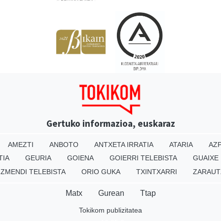
Gertuko informazioa, euskaraz
AMEZTI
ANBOTO
ANTXETA IRRATIA
ATARIA
AZP
TIA
GEURIA
GOIENA
GOIERRI TELEBISTA
GUAIXE
IZMENDI TELEBISTA
ORIO GUKA
TXINTXARRI
ZARAUT
Matx
Gurean
Ttap
Tokikom publizitatea