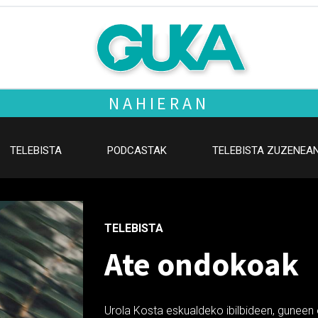
NAHIERAN
TELEBISTA
PODCASTAK
TELEBISTA ZUZENEA
TELEBISTA
Ate ondokoak
Urola Kosta eskualdeko ibilbideen, guneen 