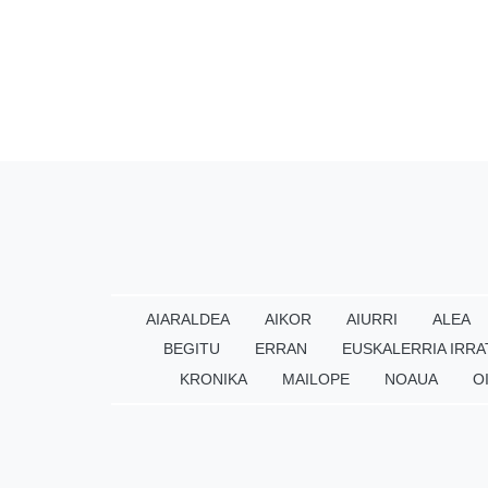
AIARALDEA
AIKOR
AIURRI
ALEA
BEGITU
ERRAN
EUSKALERRIA IRRA
KRONIKA
MAILOPE
NOAUA
O