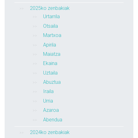
2025ko zenbakiak
Urtarrila
Otsaila
Martxoa
Apirila
Maiatza
Ekaina
Uztaila
Abuztua
Iraila
Urria
Azaroa
Abendua
2024ko zenbakiak