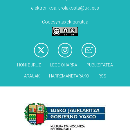
elektronikoa: urolakosta@ukt.eus
Codesyntaxek garatua
HONI BURUZ
LEGE OHARRA
PUBLIZITATEA
ARAUAK
HARREMANETARAKO
RSS
Babesleak