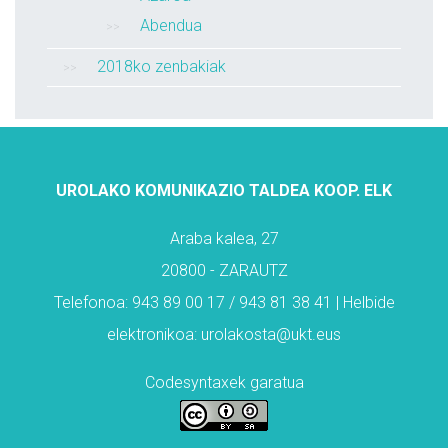
Abendua
2018ko zenbakiak
UROLAKO KOMUNIKAZIO TALDEA KOOP. ELK
Araba kalea, 27
20800 - ZARAUTZ
Telefonoa: 943 89 00 17 / 943 81 38 41 | Helbide
elektronikoa: urolakosta@ukt.eus
Codesyntaxek garatua