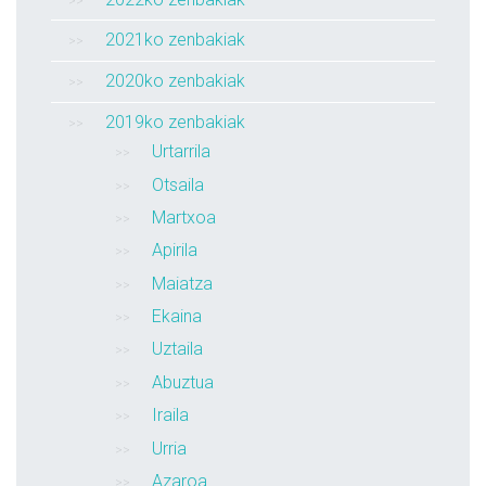
2021ko zenbakiak
2020ko zenbakiak
2019ko zenbakiak
Urtarrila
Otsaila
Martxoa
Apirila
Maiatza
Ekaina
Uztaila
Abuztua
Iraila
Urria
Azaroa