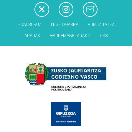
HONI BURUZ
LEGE OHARRA
PUBLIZITATEA
ARAUAK
HARREMANETARAKO
RSS
Babesleak